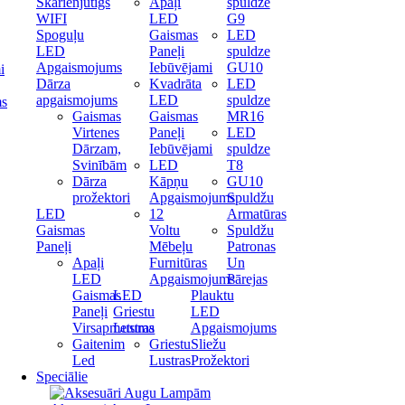
Skārienjūtīgs
Apaļi
spuldze
WIFI
LED
G9
Spoguļu
Gaismas
LED
LED
Paneļi
spuldze
Apgaismojums
Iebūvējami
GU10
i
Dārza
Kvadrāta
LED
apgaismojums
LED
spuldze
ms
Gaismas
Gaismas
MR16
Virtenes
Paneļi
LED
Dārzam,
Iebūvējami
spuldze
Svinībām
LED
T8
Dārza
Kāpņu
GU10
prožektori
Apgaismojums
Spuldžu
LED
12
Armatūras
Gaismas
Voltu
Spuldžu
Paneļi
Mēbeļu
Patronas
Apaļi
Furnitūras
Un
LED
Apgaismojums
Pārejas
Gaismas
LED
Plauktu
Paneļi
Griestu
LED
Virsapmetuma
Lustras
Apgaismojums
Gaitenim
Griestu
Sliežu
Led
Lustras
Prožektori
Speciālie