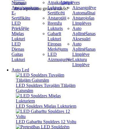
Numura
Atpakaļgaitas
Līmplēves
Grozs
Apgaismojums
Lukturi
Aizsargplēve
Jūsu iepirkumu grozs ir tukšs!
E-
Sertificēti
Automašīnai
Sertifikātu
Atstarotāji
Atstarojošas
LED
Bremžu
Līmplēves
Priekšējie
Lukturis
Auto
Miglas
Gabarīt
Aplīmēšanas
Lukturi
Lukturi
Aksesuāri
LED
Eiropas
Auto
Dienas
Merķējums
Aplīmēšanas
Gaitas
LED
Līmplēve
Lukturi
Aizmugurējie
Lukturu
Līmplēve
Auto Led
LED Spuldzes Tuvajām Tālajām
Gaismām
LED Spuldzes Miglas Lukturiem
LED Gabarītu Spuldzes 12 Voltu