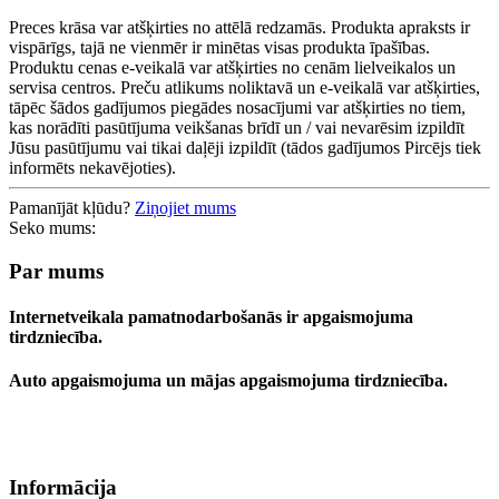
Preces krāsa var atšķirties no attēlā redzamās. Produkta apraksts ir
vispārīgs, tajā ne vienmēr ir minētas visas produkta īpašības.
Produktu cenas e-veikalā var atšķirties no cenām lielveikalos un
servisa centros. Preču atlikums noliktavā un e-veikalā var atšķirties,
tāpēc šādos gadījumos piegādes nosacījumi var atšķirties no tiem,
kas norādīti pasūtījuma veikšanas brīdī un / vai nevarēsim izpildīt
Jūsu pasūtījumu vai tikai daļēji izpildīt (tādos gadījumos Pircējs tiek
informēts nekavējoties).
Pamanījāt kļūdu?
Ziņojiet mums
Seko mums:
Par mums
Internetveikala pamatnodarbošanās ir apgaismojuma
tirdzniecība.
Auto apgaismojuma un mājas apgaismojuma tirdzniecība.
Informācija