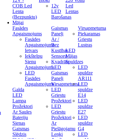
12V -
Bloki
220 Voltu
COB Led
12v
Led
Lenta
LED
Lentas
(Bezpunktu)
Barošanas
Mājai
Fasādes
Gaismas
Virsapmetuma
Apgaismojums
Paneļi
Piekaramas
Fasādes
Ar /
Griestu
Apgaismojuma
Bez
Lustras
Ietvars
Kustības
LED
Iekštelpu
Sensoru
Mājas
Sienu
Kvadrāta
Spuldzes
Apgaismojums
LED
LED
LED
Gaismas
spuldze
Fasādes
Paneļi
AR111
Apgaismojums
Virsapmetuma
LED
Galda
LED
spuldze
LED
Griestu
E14
Lampa
Prožektori
LED
Prožektori
LED
spuldze
Ar Saules
Griestu
E27
a
Bateriju
Prožektori
LED
Sienas
Ar
spuldze
Gaismas
Pielāgojamu
G4
Slēdzis
Leņķi
LED