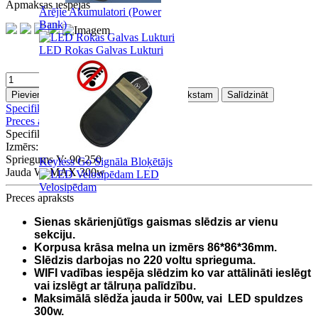
Apmaksas iespējas
Ārējie Akumulatori (Power
Bank)
LED Rokas Galvas Lukturi
Pievienot grozam
Pievienot Vēlmju sarakstam
Salīdzināt
Specifikācija
Preces apraksts
Specifikācija
Izmērs:
86mm x 86mm x 36mm
Spriegums V:
90-250
Keyless Go Signāla Bloķētājs
Jauda W:
MAX 300w
LED
Velosipēdam
Preces apraksts
Sienas skārienjūtīgs gaismas slēdzis ar vienu
sekciju.
Korpusa krāsa melna un izmērs 86*86*36mm.
Slēdzis darbojas no 220 voltu sprieguma.
WIFI vadības iespēja slēdzim ko var attālināti ieslēgt
vai izslēgt ar tālruņa palīdzību.
Maksimālā slēdža jauda ir 500w, vai LED spuldzes
300w.