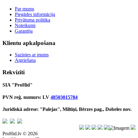
Par mums
Piegādes informācija
Privātuma politika
Noteikumi
Garantija
Klientu apkalpošana
Sazinies ar mums
Atgriešana
Rekvizīti
SIA "ProHid"
PVN reģ. numurs: LV
48503015784
Juridiskā adrese: "Palejas", Miltiņi, Bērzes pag., Dobeles nov.
ProHid.lv © 2026