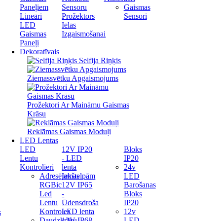
Paneļiem
Sensoru
Gaismas
Lineāri
Prožektors
Sensori
LED
Ielas
Gaismas
Izgaismošanai
Paneļi
Dekoratīvais
Selfija Riņķis
Ziemassvētku Apgaismojums
Prožektori Ar Maināmu Gaismas
Krāsu
Reklāmas Gaismas Moduļi
LED Lentas
LED
12V IP20
Bloks
Lentu
- LED
IP20
Kontrolieri
lenta
24v
Adresējamas
Iekštelpām
LED
RGBic
12V IP65
Barošanas
Led
-
Bloks
Lentu
Ūdensdroša
IP20
Kontroles
LED lenta
12v
s
Daudzkrāsu
12V IP68
LED