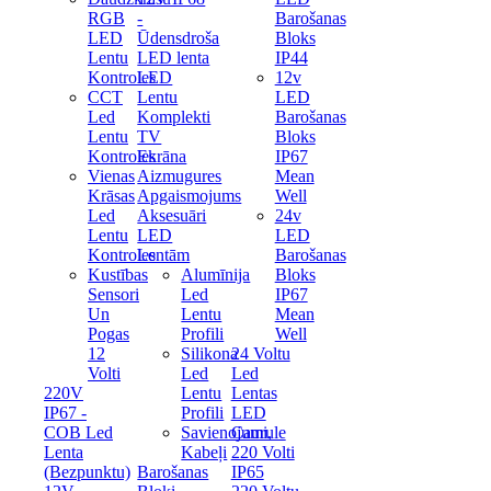
RGB
-
Barošanas
LED
Ūdensdroša
Bloks
Lentu
LED lenta
IP44
Kontroles
LED
12v
CCT
Lentu
LED
Led
Komplekti
Barošanas
Lentu
TV
Bloks
Kontroles
Ekrāna
IP67
Vienas
Aizmugures
Mean
Krāsas
Apgaismojums
Well
Led
Aksesuāri
24v
Lentu
LED
LED
Kontroles
Lentām
Barošanas
Kustības
Alumīnija
Bloks
Sensori
Led
IP67
Un
Lentu
Mean
Pogas
Profili
Well
12
Silikona
24 Voltu
Volti
Led
Led
220V
Lentu
Lentas
IP67 -
Profili
LED
COB Led
Savienojumi,
Caurule
Lenta
Kabeļi
220 Volti
(Bezpunktu)
Barošanas
IP65