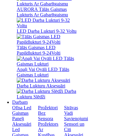
AURORA Tālās Gaismas
Lukturis Ar Gabarītgaismu
LED Darba Lukturi 9-32 Voltu
Tālās Gaismas LED
Papildlukturi 9-24Volti
Apaļi Vai Ovāli LED Tālās
Gaismas Lukturi
Darba Lukturu Aksesuāri
Darba
Lukturu Slēdži
Darbam
Ofisa Led
Prožektori
Strāvas
Gaismas
Bez
Vadi
Paneļi
Sensora
Savienojumi
Aksesuāri
Prožektors
Sensori un
Led
Ar
Citi
Gaismas
Kustības
Aksesuāri