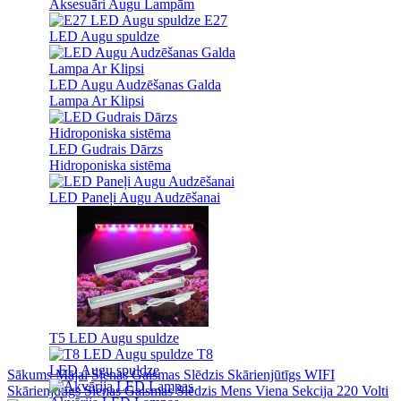
Aksesuāri Augu Lampām
E27
LED Augu spuldze
LED Augu Audzēšanas Galda
Lampa Ar Klipsi
LED Gudrais Dārzs
Hidroponiska sistēma
LED Paneļi Augu Audzēšanai
T5 LED Augu spuldze
T8
LED Augu spuldze
Sākums
Mājai
Sienas Gaismas Slēdzis Skārienjūtīgs WIFI
Skārienjūtīgs Sienas Gaismas Slēdzis Mens Viena Sekcija 220 Volti