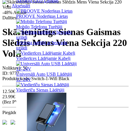
Akvārija LED Lampas
Aksesuāri
-48%
Atlaide
PROOVE Noderīgas Lietas
Dalīties:
Mobilo Telefonu Turētāji
Skārienjūtīgs Sienas Gaismas
Slēdzis Mens Viena Sekcija 220
Telefona turētāji ar bezvadu
uzlādi
Volti
Viedierīces Lādējamie Kabeļi
Noliktavā: 50
ID:
9777
Universāli Auto USB Lādētāji
Produkta kods:
Switch-1-Wifi Black
12–24V
Viedierīču Sienas Lādētāji
12.50€
23.99€
(Bez PVN: 10.33€)
Piegādes iespējas