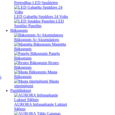
Pretestības LED Spuldzēm
LED Gabarītu Spuldzes 24 Voltu
LED
Spuldze Panelim
Bākugunis
Bākugunis Ar Akumulatoru
Magnēta
Bākugunis
Paneļu
Bākugunis
Restes
Bākugunis
Masta
Bākugunis
i
Masta
stiprinājumi
Papildlukturi
AURORA Infrasarkanie Lukturi
940nm