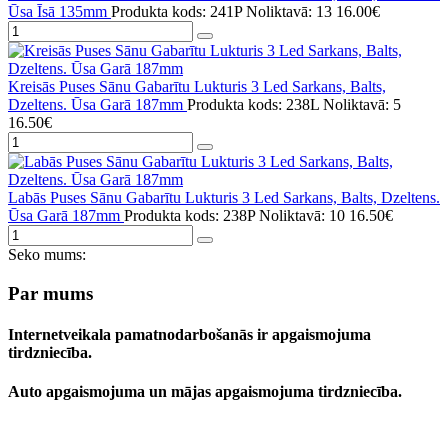
Ūsa Īsā 135mm
Produkta kods: 241P
Noliktavā: 13
16.00€
Kreisās Puses Sānu Gabarītu Lukturis 3 Led Sarkans, Balts,
Dzeltens. Ūsa Garā 187mm
Produkta kods: 238L
Noliktavā: 5
16.50€
Labās Puses Sānu Gabarītu Lukturis 3 Led Sarkans, Balts, Dzeltens.
Ūsa Garā 187mm
Produkta kods: 238P
Noliktavā: 10
16.50€
Seko mums:
Par mums
Internetveikala pamatnodarbošanās ir apgaismojuma
tirdzniecība.
Auto apgaismojuma un mājas apgaismojuma tirdzniecība.