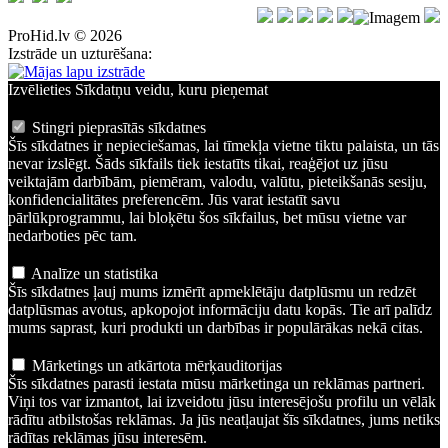
ProHid.lv © 2026
Izstrāde un uzturēšana:
Izvēlieties Sīkdatņu veidu, kuru pieņemat
Stingri pieprasītās sīkdatnes
Šīs sīkdatnes ir nepieciešamas, lai tīmekļa vietne tiktu palaista, un tās
nevar izslēgt. Šāds sīkfails tiek iestatīts tikai, reaģējot uz jūsu
veiktajām darbībām, piemēram, valodu, valūtu, pieteikšanās sesiju,
konfidencialitātes preferencēm. Jūs varat iestatīt savu
pārlūkprogrammu, lai bloķētu šos sīkfailus, bet mūsu vietne var
nedarboties pēc tam.
Analīze un statistika
Šīs sīkdatnes ļauj mums izmērīt apmeklētāju datplūsmu un redzēt
datplūsmas avotus, apkopojot informāciju datu kopās. Tie arī palīdz
mums saprast, kuri produkti un darbības ir populārākas nekā citas.
Mārketings un atkārtota mērķauditorijas
Šīs sīkdatnes parasti iestata mūsu mārketinga un reklāmas partneri.
Viņi tos var izmantot, lai izveidotu jūsu interesējošu profilu un vēlāk
rādītu atbilstošas reklāmas. Ja jūs neatļaujat šīs sīkdatnes, jums netiks
rādītas reklāmas jūsu interesēm.