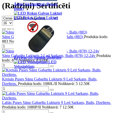
(Radziņi) Sertificēti
Ārējie Akumulatori (Power
Ārējie Akumulatori (Power
Bank)
Bank)
LED Rokas Galvas Lukturi
LED Rokas Galvas Lukturi
Sānu Gabarītu Lukturis 2 Led Sarkans, Balts (883)
Produkta kods:
883
Noliktavā: 48
8.00€
Sānu Gabarītu Lukturis 2 Led Sarkans, Balts (878) 12-24v
Produkta
Keyless Go Signāla Bloķētājs
Keyless Go Signāla Bloķētājs
kods: 878
Noliktavā: 8
9.00€
LED
LED
Velosipēdam
Velosipēdam
Kreisās Puses Sānu Gabarītu Lukturis 9 Led Sarkans, Balts,
Dzeltens.
Produkta kods: 1080L/II
Noliktavā: 5
12.50€
Labās Puses Sānu Gabarītu Lukturis 9 Led Sarkans, Balts, Dzeltens.
Produkta kods: 1080P/II
Noliktavā: 7
12.50€