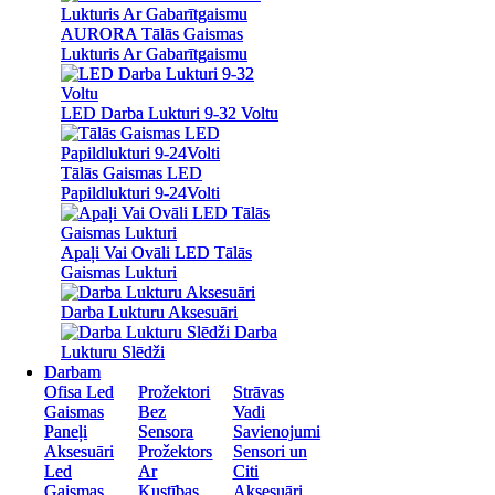
AURORA Tālās Gaismas
AURORA Tālās Gaismas
Lukturis Ar Gabarītgaismu
Lukturis Ar Gabarītgaismu
LED Darba Lukturi 9-32 Voltu
LED Darba Lukturi 9-32 Voltu
Tālās Gaismas LED
Tālās Gaismas LED
Papildlukturi 9-24Volti
Papildlukturi 9-24Volti
Apaļi Vai Ovāli LED Tālās
Apaļi Vai Ovāli LED Tālās
Gaismas Lukturi
Gaismas Lukturi
Darba Lukturu Aksesuāri
Darba Lukturu Aksesuāri
Darba
Darba
Lukturu Slēdži
Lukturu Slēdži
Darbam
Darbam
Ofisa Led
Ofisa Led
Prožektori
Prožektori
Strāvas
Strāvas
Gaismas
Gaismas
Bez
Bez
Vadi
Vadi
Paneļi
Paneļi
Sensora
Sensora
Savienojumi
Savienojumi
Aksesuāri
Aksesuāri
Prožektors
Prožektors
Sensori un
Sensori un
Led
Led
Ar
Ar
Citi
Citi
Gaismas
Gaismas
Kustības
Kustības
Aksesuāri
Aksesuāri