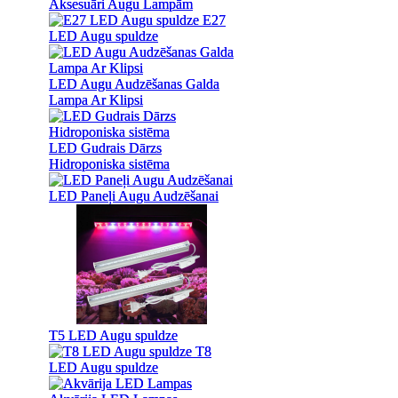
Aksesuāri Augu Lampām
Aksesuāri Augu Lampām
E27
E27
LED Augu spuldze
LED Augu spuldze
LED Augu Audzēšanas Galda
LED Augu Audzēšanas Galda
Lampa Ar Klipsi
Lampa Ar Klipsi
LED Gudrais Dārzs
LED Gudrais Dārzs
Hidroponiska sistēma
Hidroponiska sistēma
LED Paneļi Augu Audzēšanai
LED Paneļi Augu Audzēšanai
T5 LED Augu spuldze
T5 LED Augu spuldze
T8
T8
LED Augu spuldze
LED Augu spuldze