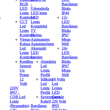
RGB
RGB
-
-
Barošanas
Barošanas
LED
LED
Ūdensdroša
Ūdensdroša
Bloks
Bloks
Lentu
Lentu
LED lenta
LED lenta
IP44
IP44
s
Kontroles
Kontroles
LED
LED
12v
12v
CCT
CCT
Lentu
Lentu
LED
LED
Led
Led
Komplekti
Komplekti
Barošanas
Barošanas
Lentu
Lentu
TV
TV
Bloks
Bloks
Kontroles
Kontroles
Ekrāna
Ekrāna
IP67
IP67
Vienas
Vienas
Aizmugures
Aizmugures
Mean
Mean
Krāsas
Krāsas
Apgaismojums
Apgaismojums
Well
Well
Led
Led
Aksesuāri
Aksesuāri
24v
24v
Lentu
Lentu
LED
LED
LED
LED
Kontroles
Kontroles
Lentām
Lentām
Barošanas
Barošanas
Kustības
Kustības
Alumīnija
Alumīnija
Bloks
Bloks
Sensori
Sensori
Led
Led
IP67
IP67
Un
Un
Lentu
Lentu
Mean
Mean
Pogas
Pogas
Profili
Profili
Well
Well
12
12
Silikona
Silikona
24 Voltu
24 Voltu
Volti
Volti
Led
Led
Led
Led
220V
220V
Lentu
Lentu
Lentas
Lentas
IP67 -
IP67 -
Profili
Profili
LED
LED
COB Led
COB Led
Savienojumi,
Savienojumi,
Caurule
Caurule
Lenta
Lenta
Kabeļi
Kabeļi
220 Volti
220 Volti
(Bezpunktu)
(Bezpunktu)
Barošanas
Barošanas
IP65
IP65