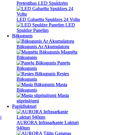
Pretestības LED Spuldzēm
Pretestības LED Spuldzēm
LED Gabarītu Spuldzes 24 Voltu
LED Gabarītu Spuldzes 24 Voltu
LED
LED
Spuldze Panelim
Spuldze Panelim
Bākugunis
Bākugunis
Bākugunis Ar Akumulatoru
Bākugunis Ar Akumulatoru
Magnēta
Magnēta
Bākugunis
Bākugunis
Paneļu
Paneļu
Bākugunis
Bākugunis
Restes
Restes
Bākugunis
Bākugunis
Masta
Masta
Bākugunis
Bākugunis
Masta
Masta
stiprinājumi
stiprinājumi
Papildlukturi
Papildlukturi
i
AURORA Infrasarkanie Lukturi
AURORA Infrasarkanie Lukturi
940nm
940nm