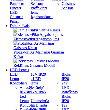
Paneļiem
Paneļiem
Sensoru
Sensoru
Gaismas
Gaismas
Lineāri
Lineāri
Prožektors
Prožektors
Sensori
Sensori
LED
LED
Ielas
Ielas
Gaismas
Gaismas
Izgaismošanai
Izgaismošanai
Paneļi
Paneļi
Dekoratīvais
Dekoratīvais
Selfija Riņķis
Selfija Riņķis
Ziemassvētku Apgaismojums
Ziemassvētku Apgaismojums
Prožektori Ar Maināmu Gaismas
Prožektori Ar Maināmu Gaismas
Krāsu
Krāsu
Reklāmas Gaismas Moduļi
Reklāmas Gaismas Moduļi
LED Lentas
LED Lentas
LED
LED
12V IP20
12V IP20
Bloks
Bloks
Lentu
Lentu
- LED
- LED
IP20
IP20
Kontrolieri
Kontrolieri
lenta
lenta
24v
24v
Adresējamas
Adresējamas
Iekštelpām
Iekštelpām
LED
LED
RGBic
RGBic
12V IP65
12V IP65
Barošanas
Barošanas
Led
Led
-
-
Bloks
Bloks
Lentu
Lentu
Ūdensdroša
Ūdensdroša
IP20
IP20
Kontroles
Kontroles
LED lenta
LED lenta
12v
12v
Daudzkrāsu
Daudzkrāsu
12V IP68
12V IP68
LED
LED