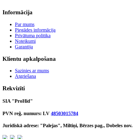
Informācija
Par mums
Piegādes informācija
Privātuma politika
Noteikumi
Garantija
Klientu apkalpošana
Sazinies ar mums
Atgriešana
Rekvizīti
SIA "ProHid"
PVN reģ. numurs: LV
48503015784
Juridiskā adrese: "Palejas", Miltiņi, Bērzes pag., Dobeles nov.