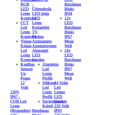
RGB
RGB
-
-
Barošanas
Barošanas
LED
LED
Ūdensdroša
Ūdensdroša
Bloks
Bloks
Lentu
Lentu
LED lenta
LED lenta
IP44
IP44
Kontroles
Kontroles
LED
LED
12v
12v
CCT
CCT
Lentu
Lentu
LED
LED
Led
Led
Komplekti
Komplekti
Barošanas
Barošanas
Lentu
Lentu
TV
TV
Bloks
Bloks
Kontroles
Kontroles
Ekrāna
Ekrāna
IP67
IP67
Vienas
Vienas
Aizmugures
Aizmugures
Mean
Mean
Krāsas
Krāsas
Apgaismojums
Apgaismojums
Well
Well
Led
Led
Aksesuāri
Aksesuāri
24v
24v
Lentu
Lentu
LED
LED
LED
LED
Kontroles
Kontroles
Lentām
Lentām
Barošanas
Barošanas
Kustības
Kustības
Alumīnija
Alumīnija
Bloks
Bloks
Sensori
Sensori
Led
Led
IP67
IP67
Un
Un
Lentu
Lentu
Mean
Mean
Pogas
Pogas
Profili
Profili
Well
Well
12
12
Silikona
Silikona
24 Voltu
24 Voltu
Volti
Volti
Led
Led
Led
Led
220V
220V
Lentu
Lentu
Lentas
Lentas
IP67 -
IP67 -
Profili
Profili
LED
LED
COB Led
COB Led
Savienojumi,
Savienojumi,
Caurule
Caurule
Lenta
Lenta
Kabeļi
Kabeļi
220 Volti
220 Volti
(Bezpunktu)
(Bezpunktu)
Barošanas
Barošanas
IP65
IP65