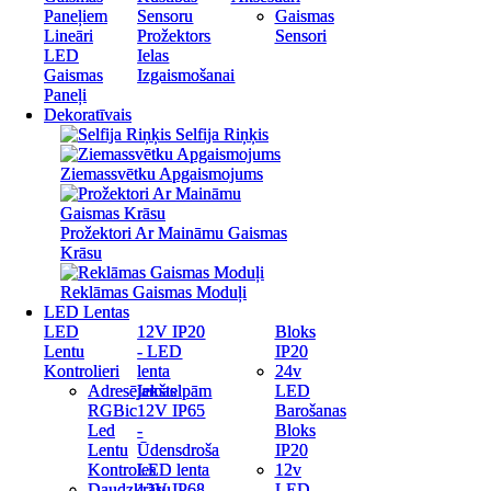
Paneļiem
Paneļiem
Sensoru
Sensoru
Gaismas
Gaismas
Lineāri
Lineāri
Prožektors
Prožektors
Sensori
Sensori
LED
LED
Ielas
Ielas
Gaismas
Gaismas
Izgaismošanai
Izgaismošanai
Paneļi
Paneļi
Dekoratīvais
Dekoratīvais
Selfija Riņķis
Selfija Riņķis
Ziemassvētku Apgaismojums
Ziemassvētku Apgaismojums
Prožektori Ar Maināmu Gaismas
Prožektori Ar Maināmu Gaismas
Krāsu
Krāsu
Reklāmas Gaismas Moduļi
Reklāmas Gaismas Moduļi
LED Lentas
LED Lentas
LED
LED
12V IP20
12V IP20
Bloks
Bloks
Lentu
Lentu
- LED
- LED
IP20
IP20
Kontrolieri
Kontrolieri
lenta
lenta
24v
24v
Adresējamas
Adresējamas
Iekštelpām
Iekštelpām
LED
LED
RGBic
RGBic
12V IP65
12V IP65
Barošanas
Barošanas
Led
Led
-
-
Bloks
Bloks
Lentu
Lentu
Ūdensdroša
Ūdensdroša
IP20
IP20
Kontroles
Kontroles
LED lenta
LED lenta
12v
12v
Daudzkrāsu
Daudzkrāsu
12V IP68
12V IP68
LED
LED