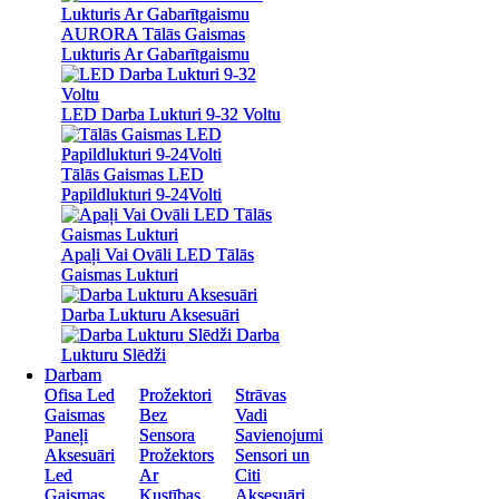
AURORA Tālās Gaismas
AURORA Tālās Gaismas
Lukturis Ar Gabarītgaismu
Lukturis Ar Gabarītgaismu
LED Darba Lukturi 9-32 Voltu
LED Darba Lukturi 9-32 Voltu
Tālās Gaismas LED
Tālās Gaismas LED
Papildlukturi 9-24Volti
Papildlukturi 9-24Volti
Apaļi Vai Ovāli LED Tālās
Apaļi Vai Ovāli LED Tālās
Gaismas Lukturi
Gaismas Lukturi
Darba Lukturu Aksesuāri
Darba Lukturu Aksesuāri
Darba
Darba
Lukturu Slēdži
Lukturu Slēdži
Darbam
Darbam
Ofisa Led
Ofisa Led
Prožektori
Prožektori
Strāvas
Strāvas
Gaismas
Gaismas
Bez
Bez
Vadi
Vadi
Paneļi
Paneļi
Sensora
Sensora
Savienojumi
Savienojumi
Aksesuāri
Aksesuāri
Prožektors
Prožektors
Sensori un
Sensori un
Led
Led
Ar
Ar
Citi
Citi
Gaismas
Gaismas
Kustības
Kustības
Aksesuāri
Aksesuāri