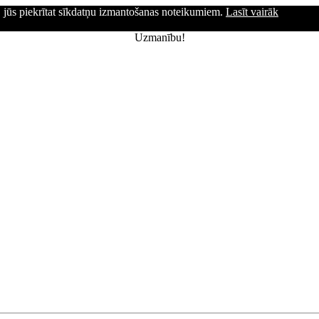
ni, jūs piekrītat sīkdatņu izmantošanas noteikumiem.
Lasīt vairāk
Uzmanību!