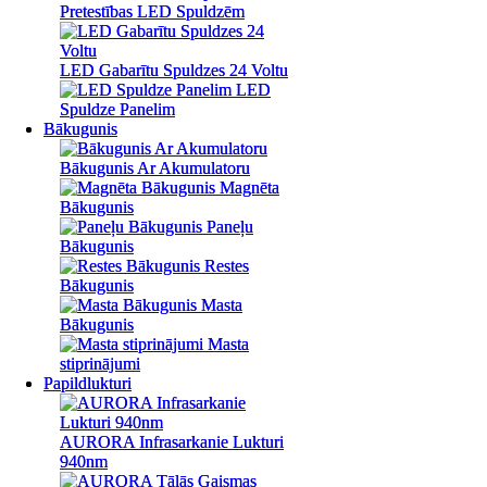
Pretestības LED Spuldzēm
Pretestības LED Spuldzēm
LED Gabarītu Spuldzes 24 Voltu
LED Gabarītu Spuldzes 24 Voltu
LED
LED
Spuldze Panelim
Spuldze Panelim
Bākugunis
Bākugunis
Bākugunis Ar Akumulatoru
Bākugunis Ar Akumulatoru
Magnēta
Magnēta
Bākugunis
Bākugunis
Paneļu
Paneļu
Bākugunis
Bākugunis
Restes
Restes
Bākugunis
Bākugunis
Masta
Masta
Bākugunis
Bākugunis
Masta
Masta
stiprinājumi
stiprinājumi
Papildlukturi
Papildlukturi
AURORA Infrasarkanie Lukturi
AURORA Infrasarkanie Lukturi
940nm
940nm