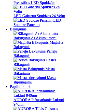
Pretestības LED Spuldzēm
Pretestības LED Spuldzēm
LED Gabarītu Spuldzes 24 Voltu
LED Gabarītu Spuldzes 24 Voltu
LED
LED
Spuldze Panelim
Spuldze Panelim
Bākugunis
Bākugunis
Bākugunis Ar Akumulatoru
Bākugunis Ar Akumulatoru
Magnēta
Magnēta
Bākugunis
Bākugunis
Paneļu
Paneļu
Bākugunis
Bākugunis
Restes
Restes
Bākugunis
Bākugunis
Masta
Masta
Bākugunis
Bākugunis
Masta
Masta
stiprinājumi
stiprinājumi
Papildlukturi
Papildlukturi
AURORA Infrasarkanie Lukturi
AURORA Infrasarkanie Lukturi
940nm
940nm