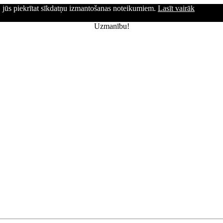
ni, jūs piekrītat sīkdatņu izmantošanas noteikumiem.
Lasīt vairāk
Uzmanību!