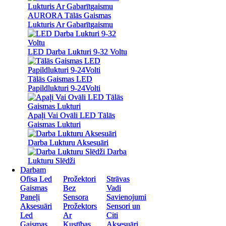
AURORA Tālās Gaismas
AURORA Tālās Gaismas
Lukturis Ar Gabarītgaismu
Lukturis Ar Gabarītgaismu
LED Darba Lukturi 9-32 Voltu
LED Darba Lukturi 9-32 Voltu
Tālās Gaismas LED
Tālās Gaismas LED
Papildlukturi 9-24Volti
Papildlukturi 9-24Volti
Apaļi Vai Ovāli LED Tālās
Apaļi Vai Ovāli LED Tālās
Gaismas Lukturi
Gaismas Lukturi
Darba Lukturu Aksesuāri
Darba Lukturu Aksesuāri
Darba
Darba
Lukturu Slēdži
Lukturu Slēdži
Darbam
Darbam
Ofisa Led
Ofisa Led
Prožektori
Prožektori
Strāvas
Strāvas
Gaismas
Gaismas
Bez
Bez
Vadi
Vadi
Paneļi
Paneļi
Sensora
Sensora
Savienojumi
Savienojumi
Aksesuāri
Aksesuāri
Prožektors
Prožektors
Sensori un
Sensori un
Led
Led
Ar
Ar
Citi
Citi
Gaismas
Gaismas
Kustības
Kustības
Aksesuāri
Aksesuāri