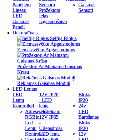
Paneļiem
Paneļiem
Sensoru
Sensoru
Gaismas
Gaismas
Lineāri
Lineāri
Prožektors
Prožektors
Sensori
Sensori
LED
LED
Ielas
Ielas
Gaismas
Gaismas
Izgaismošanai
Izgaismošanai
Paneļi
Paneļi
Dekoratīvais
Dekoratīvais
Selfija Riņķis
Selfija Riņķis
Ziemassvētku Apgaismojums
Ziemassvētku Apgaismojums
Prožektori Ar Maināmu Gaismas
Prožektori Ar Maināmu Gaismas
Krāsu
Krāsu
Reklāmas Gaismas Moduļi
Reklāmas Gaismas Moduļi
LED Lentas
LED Lentas
LED
LED
12V IP20
12V IP20
Bloks
Bloks
Lentu
Lentu
- LED
- LED
IP20
IP20
Kontrolieri
Kontrolieri
lenta
lenta
24v
24v
Adresējamas
Adresējamas
Iekštelpām
Iekštelpām
LED
LED
RGBic
RGBic
12V IP65
12V IP65
Barošanas
Barošanas
Led
Led
-
-
Bloks
Bloks
Lentu
Lentu
Ūdensdroša
Ūdensdroša
IP20
IP20
Kontroles
Kontroles
LED lenta
LED lenta
12v
12v
Daudzkrāsu
Daudzkrāsu
12V IP68
12V IP68
LED
LED