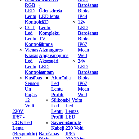
RGB
RGB
-
-
Barošanas
Barošanas
LED
LED
Ūdensdroša
Ūdensdroša
Bloks
Bloks
Lentu
Lentu
LED lenta
LED lenta
IP44
IP44
Kontroles
Kontroles
LED
LED
12v
12v
CCT
CCT
Lentu
Lentu
LED
LED
Led
Led
Komplekti
Komplekti
Barošanas
Barošanas
Lentu
Lentu
TV
TV
Bloks
Bloks
Kontroles
Kontroles
Ekrāna
Ekrāna
IP67
IP67
Vienas
Vienas
Aizmugures
Aizmugures
Mean
Mean
Krāsas
Krāsas
Apgaismojums
Apgaismojums
Well
Well
Led
Led
Aksesuāri
Aksesuāri
24v
24v
Lentu
Lentu
LED
LED
LED
LED
Kontroles
Kontroles
Lentām
Lentām
Barošanas
Barošanas
Kustības
Kustības
Alumīnija
Alumīnija
Bloks
Bloks
Sensori
Sensori
Led
Led
IP67
IP67
Un
Un
Lentu
Lentu
Mean
Mean
Pogas
Pogas
Profili
Profili
Well
Well
12
12
Silikona
Silikona
24 Voltu
24 Voltu
Volti
Volti
Led
Led
Led
Led
220V
220V
Lentu
Lentu
Lentas
Lentas
IP67 -
IP67 -
Profili
Profili
LED
LED
COB Led
COB Led
Savienojumi,
Savienojumi,
Caurule
Caurule
Lenta
Lenta
Kabeļi
Kabeļi
220 Volti
220 Volti
(Bezpunktu)
(Bezpunktu)
Barošanas
Barošanas
IP65
IP65