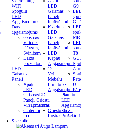
Skārienjūtīgs
Apaļi
spuldze
WIFI
LED
G9
Spoguļu
Gaismas
LED
LED
Paneļi
spuldze
Apgaismojums
Iebūvējami
GU10
i
Dārza
Kvadrāta
LED
apgaismojums
LED
spuldze
ms
Gaismas
Gaismas
MR16
Virtenes
Paneļi
LED
Dārzam,
Iebūvējami
spuldze
Svinībām
LED
T8
Dārza
Kāpņu
GU10
prožektori
Apgaismojums
Spuldžu
LED
12
Armatūras
Gaismas
Voltu
Spuldžu
Paneļi
Mēbeļu
Patronas
Apaļi
Furnitūras
Un
LED
Apgaismojums
Pārejas
Gaismas
LED
Plauktu
Paneļi
Griestu
LED
Virsapmetuma
Lustras
Apgaismojums
Gaitenim
Griestu
Sliežu
Led
Lustras
Prožektori
Speciālie