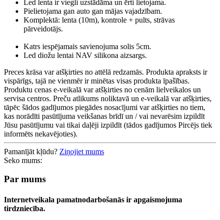
Led lenta ir viegli uzstādāma un ērti lietojama.
Pielietojama gan auto gan mājas vajadzībam.
Komplektā: lenta (10m), kontrole + pults, strāvas
pārveidotājs.
Katrs iespējamais savienojuma solis 5cm.
Led diožu lentai NAV silikona aizsargs.
Preces krāsa var atšķirties no attēlā redzamās. Produkta apraksts ir
vispārīgs, tajā ne vienmēr ir minētas visas produkta īpašības.
Produktu cenas e-veikalā var atšķirties no cenām lielveikalos un
servisa centros. Preču atlikums noliktavā un e-veikalā var atšķirties,
tāpēc šādos gadījumos piegādes nosacījumi var atšķirties no tiem,
kas norādīti pasūtījuma veikšanas brīdī un / vai nevarēsim izpildīt
Jūsu pasūtījumu vai tikai daļēji izpildīt (tādos gadījumos Pircējs tiek
informēts nekavējoties).
Pamanījāt kļūdu?
Ziņojiet mums
Seko mums:
Par mums
Internetveikala pamatnodarbošanās ir apgaismojuma
tirdzniecība.