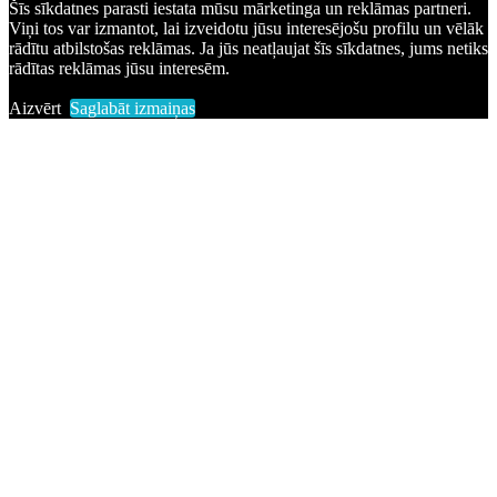
Šīs sīkdatnes parasti iestata mūsu mārketinga un reklāmas partneri.
Viņi tos var izmantot, lai izveidotu jūsu interesējošu profilu un vēlāk
rādītu atbilstošas reklāmas. Ja jūs neatļaujat šīs sīkdatnes, jums netiks
rādītas reklāmas jūsu interesēm.
Aizvērt
Saglabāt izmaiņas