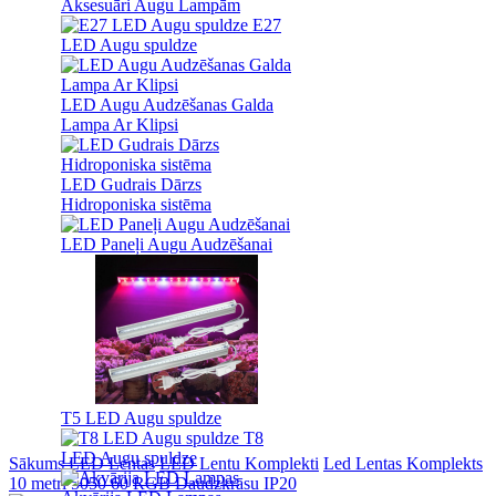
Aksesuāri Augu Lampām
E27
LED Augu spuldze
LED Augu Audzēšanas Galda
Lampa Ar Klipsi
LED Gudrais Dārzs
Hidroponiska sistēma
LED Paneļi Augu Audzēšanai
T5 LED Augu spuldze
T8
LED Augu spuldze
Sākums
LED Lentas
LED Lentu Komplekti
Led Lentas Komplekts
10 metri 5050 60 RGB Daudzkrāsu IP20