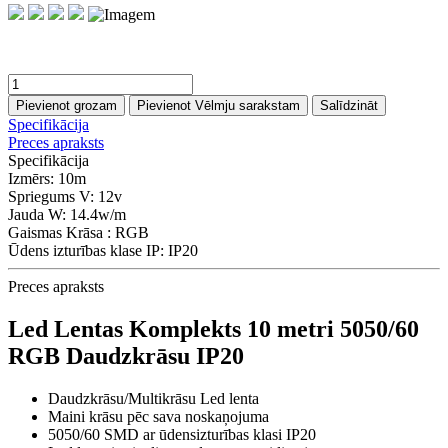
Pievienot grozam
Pievienot Vēlmju sarakstam
Salīdzināt
Specifikācija
Preces apraksts
Specifikācija
Izmērs:
10m
Spriegums V:
12v
Jauda W:
14.4w/m
Gaismas Krāsa :
RGB
Ūdens izturības klase IP:
IP20
Preces apraksts
Led Lentas Komplekts 10 metri 5050/60
RGB Daudzkrāsu IP20
Daudzkrāsu/Multikrāsu Led lenta
Maini krāsu pēc sava noskaņojuma
5050/60 SMD ar ūdensizturības klasi IP20