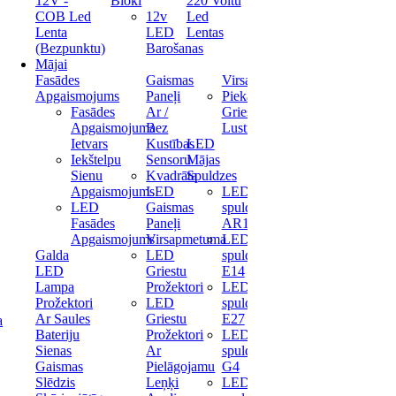
12V -
Bloki
220 Voltu
COB Led
12v
Led
Lenta
LED
Lentas
(Bezpunktu)
Barošanas
Mājai
Fasādes
Gaismas
Virsapmetuma
Apgaismojums
Paneļi
Piekaramas
Fasādes
Ar /
Griestu
Apgaismojuma
Bez
Lustras
Ietvars
Kustības
LED
Iekštelpu
Sensoru
Mājas
Sienu
Kvadrāta
Spuldzes
Apgaismojums
LED
LED
LED
Gaismas
spuldze
Fasādes
Paneļi
AR111
Apgaismojums
Virsapmetuma
LED
Galda
LED
spuldze
LED
Griestu
E14
Lampa
Prožektori
LED
Prožektori
LED
spuldze
Ar Saules
Griestu
E27
a
Bateriju
Prožektori
LED
Sienas
Ar
spuldze
Gaismas
Pielāgojamu
G4
Slēdzis
Leņķi
LED