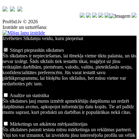
ProHid.lv © 2026
Izstrāde un uzturēšana:
Izvēlieties Sīkdatņu veidu, kuru pieņemat
Stingri pieprasītās sīkdatnes
Šīs sīkdatnes ir nepieciešamas, lai tīmekļa vietne tiktu palaista, un tās
nevar izslēgt. Šāds sīkfails tiek iestatīts tikai, reaģējot uz jūsu
veiktajām darbībām, piemēram, valodu, valūtu, pieteikšanās sesiju,
konfidencialitātes preferencēm. Jūs varat iestatīt savu
pārlūkprogrammu, lai bloķētu šos sīkfailus, bet mūsu vietne var
nedarboties pēc tam.
Analīze un statistika
Šīs sīkdatnes ļauj mums izmērīt apmeklētāju datplūsmu un redzēt
datplūsmas avotus, apkopojot informāciju datu kopās. Tie arī palīdz
mums saprast, kuri produkti un darbības ir populārākas nekā citas.
Mārketings un atkārtota mērķauditorijas
Šīs sīkdatnes parasti iestata mūsu mārketinga un reklāmas partneri.
Viņi tos var izmantot, lai izveidotu jūsu interesējošu profilu un vēlāk