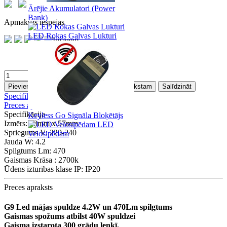
Ārējie Akumulatori (Power
Bank)
Apmaksas iespējas
LED Rokas Galvas Lukturi
Pievienot grozam
Pievienot Vēlmju sarakstam
Salīdzināt
Specifikācija
Preces apraksts
Specifikācija
Keyless Go Signāla Bloķētājs
Izmērs:
20mm x 57mm
LED
Spriegums V:
220-240
Velosipēdam
Jauda W:
4.2
Spilgtums Lm:
470
Gaismas Krāsa :
2700k
Ūdens izturības klase IP:
IP20
Preces apraksts
G9 Led mājas spuldze 4.2W un 470Lm spilgtums
Gaismas spožums atbilst 40W spuldzei
Gaisma izstarota 300 grādu leņķī.