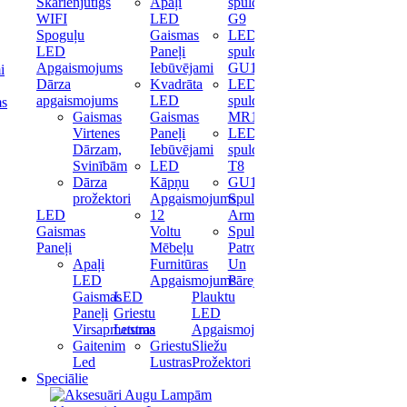
Skārienjūtīgs
Apaļi
spuldze
WIFI
LED
G9
Spoguļu
Gaismas
LED
LED
Paneļi
spuldze
Apgaismojums
Iebūvējami
GU10
i
Dārza
Kvadrāta
LED
apgaismojums
LED
spuldze
ms
Gaismas
Gaismas
MR16
Virtenes
Paneļi
LED
Dārzam,
Iebūvējami
spuldze
Svinībām
LED
T8
Dārza
Kāpņu
GU10
prožektori
Apgaismojums
Spuldžu
LED
12
Armatūras
Gaismas
Voltu
Spuldžu
Paneļi
Mēbeļu
Patronas
Apaļi
Furnitūras
Un
LED
Apgaismojums
Pārejas
Gaismas
LED
Plauktu
Paneļi
Griestu
LED
Virsapmetuma
Lustras
Apgaismojums
Gaitenim
Griestu
Sliežu
Led
Lustras
Prožektori
Speciālie