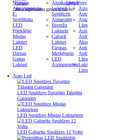
Numura
Atpakaļgaitas
Līmplēves
Grozs
Apgaismojums
Lukturi
Aizsargplēve
Jūsu iepirkumu grozs ir tukšs!
E-
Sertificēti
Automašīnai
Sertifikātu
Atstarotāji
Atstarojošas
LED
Bremžu
Līmplēves
Priekšējie
Lukturis
Auto
Miglas
Gabarīt
Aplīmēšanas
Lukturi
Lukturi
Aksesuāri
LED
Eiropas
Auto
Dienas
Merķējums
Aplīmēšanas
Gaitas
LED
Līmplēve
Lukturi
Aizmugurējie
Lukturu
Līmplēve
Auto Led
LED Spuldzes Tuvajām Tālajām
Gaismām
LED Spuldzes Miglas Lukturiem
LED Gabarītu Spuldzes 12 Voltu