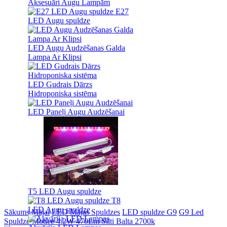
Aksesuāri Augu Lampām
E27
LED Augu spuldze
LED Augu Audzēšanas Galda
Lampa Ar Klipsi
LED Gudrais Dārzs
Hidroponiska sistēma
LED Paneļi Augu Audzēšanai
T5 LED Augu spuldze
T8
LED Augu spuldze
Sākums
Mājai
LED Mājas Spuldzes
LED spuldze G9
G9 Led
Spuldze Modee 4.2W 470Lm Silti Balta 2700k