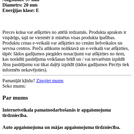
Diametrs: 20 mm
Enerģijas klase: E
Preces krāsa var atšķirties no attēlā redzamās. Produkta apraksts ir
vispārīgs, tajā ne vienmēr ir minētas visas produkta īpašības.
Produktu cenas e-veikalā var atšķirties no cenām lielveikalos un
servisa centros. Preču atlikums noliktavā un e-veikalā var atšķirties,
tāpēc šādos gadījumos piegādes nosacījumi var atšķirties no tiem,
kas norādīti pasūtījuma veikšanas brīdī un / vai nevarēsim izpildīt
Jūsu pasūtījumu vai tikai daļēji izpildīt (tādos gadījumos Pircējs tiek
informēts nekavējoties).
Pamanījāt kļūdu?
Ziņojiet mums
Seko mums:
Par mums
Internetveikala pamatnodarbošanās ir apgaismojuma
tirdzniecība.
Auto apgaismojuma un mājas apgaismojuma tirdzniecība.