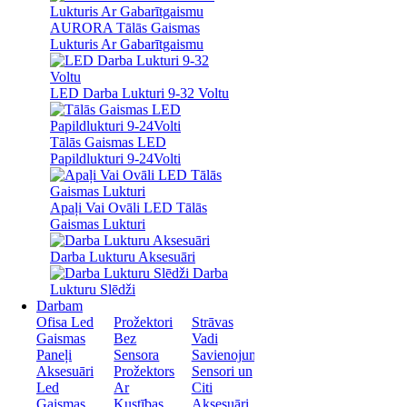
AURORA Tālās Gaismas
Lukturis Ar Gabarītgaismu
LED Darba Lukturi 9-32 Voltu
Tālās Gaismas LED
Papildlukturi 9-24Volti
Apaļi Vai Ovāli LED Tālās
Gaismas Lukturi
Darba Lukturu Aksesuāri
Darba
Lukturu Slēdži
Darbam
Ofisa Led
Prožektori
Strāvas
Gaismas
Bez
Vadi
Paneļi
Sensora
Savienojumi
Aksesuāri
Prožektors
Sensori un
Led
Ar
Citi
Gaismas
Kustības
Aksesuāri