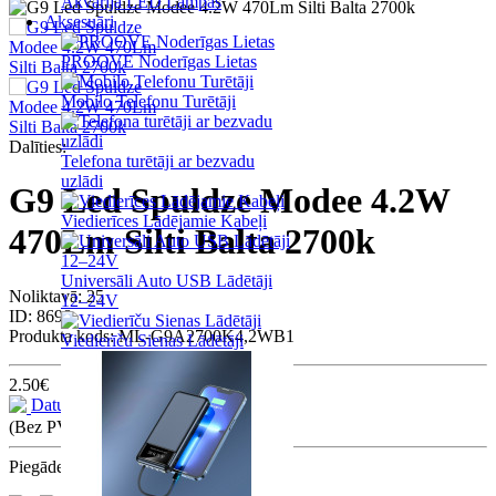
Akvārija LED Lampas
Aksesuāri
PROOVE Noderīgas Lietas
Mobilo Telefonu Turētāji
Dalīties:
Telefona turētāji ar bezvadu
uzlādi
G9 Led Spuldze Modee 4.2W
Viedierīces Lādējamie Kabeļi
470Lm Silti Balta 2700k
Universāli Auto USB Lādētāji
Noliktavā: 25
12–24V
ID:
8698
Produkta kods:
ML-G9A2700K4,2WB1
Viedierīču Sienas Lādētāji
2.50€
Datu lapa
(Bez PVN: 2.07€)
Piegādes iespējas