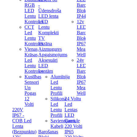
RGB
-
Barošanas
LED
Ūdensdroša
Bloks
Lentu
LED lenta
IP44
Kontroles
LED
12v
CCT
Lentu
LED
Led
Komplekti
Barošanas
Lentu
TV
Bloks
Kontroles
Ekrāna
IP67
Vienas
Aizmugures
Mean
Krāsas
Apgaismojums
Well
Led
Aksesuāri
24v
Lentu
LED
LED
Kontroles
Lentām
Barošanas
Kustības
Alumīnija
Bloks
Sensori
Led
IP67
Un
Lentu
Mean
Pogas
Profili
Well
12
Silikona
24 Voltu
Volti
Led
Led
220V
Lentu
Lentas
IP67 -
Profili
LED
COB Led
Savienojumi,
Caurule
Lenta
Kabeļi
220 Volti
(Bezpunktu)
Barošanas
IP65