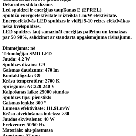
Dekoratīvs stikla dizains
Led spuldzei ir enerģijas taupīšanas E (EPREL).
Spuldžu energoefektivitāte ir izteikta Lm/W efektivitātē.
Energoefektīvās LED spuldzes ir vidēji 5-10 reizes efektīvākas
nekā kvēlspuldzes.
LED spuldzes ļauj samazināt enerģijas patēriņu un izmaksas
par 50-90%, salīdzinot ar standarta apgaismojuma risinājumu.
Dimmējama: nē
Tehnoloģija: SMD LED
Jauda: 4.2 W
Spuldzes dizains: G9
Gaismas daudzums: 470 lm
Kontaktligzda: G9
Krāsu temperatūra: 2700 K
Spriegums: AC220-240 V
Kalpošanas laiks: 25000 stundas
Spuldzes tips: pienstikls
Gaismas leņķis: 300 °
Lumena efektivitāte: 111.9Lm/W
Krāsu atveidošanas indekss: >80
Jaudas ekvivalents: 40 W
Frekvence: 50/60 Hz
Materiāls: alu-plastmasa
Augstums: 57 mm