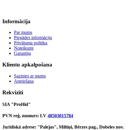
Informācija
Par mums
Piegādes informācija
Privātuma politika
Noteikumi
Garantija
Klientu apkalpošana
Sazinies ar mums
Atgriešana
Rekvizīti
SIA "ProHid"
PVN reģ. numurs: LV
48503015784
Juridiskā adrese: "Palejas", Miltiņi, Bērzes pag., Dobeles nov.