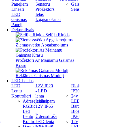
Paneļiem
Sensoru
Gaismas
Lineāri
Prožektors
Sensori
LED
Ielas
Gaismas
Izgaismošanai
Paneļi
Dekoratīvais
Selfija Riņķis
Ziemassvētku Apgaismojums
Prožektori Ar Maināmu Gaismas
Krāsu
Reklāmas Gaismas Moduļi
LED Lentas
LED
12V IP20
Bloks
Lentu
- LED
IP20
Kontrolieri
lenta
24v
Adresējamas
Iekštelpām
LED
RGBic
12V IP65
Barošanas
Led
-
Bloks
Lentu
Ūdensdroša
IP20
Kontroles
LED lenta
12v
s
Daudzkrāsu
12V IP68
LED