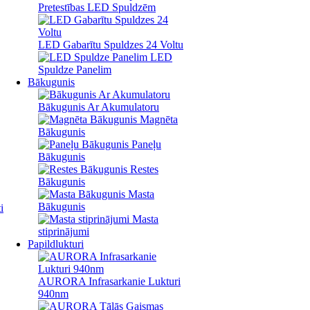
Pretestības LED Spuldzēm
LED Gabarītu Spuldzes 24 Voltu
LED
Spuldze Panelim
Bākugunis
Bākugunis Ar Akumulatoru
Magnēta
Bākugunis
Paneļu
Bākugunis
Restes
Bākugunis
Masta
Bākugunis
i
Masta
stiprinājumi
Papildlukturi
AURORA Infrasarkanie Lukturi
940nm