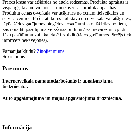
Preces krāsa var atšķirties no attēlā redzamās. Produkta apraksts ir
vispārīgs, tajā ne vienmēr ir minētas visas produkta īpašības.
Produktu cenas e-veikalā var atšķirties no cenām lielveikalos un
servisa centros. Preču atlikums noliktavā un e-veikalā var atšķirties,
tāpēc šādos gadījumos piegādes nosacījumi var atšķirties no tiem,
kas norādīti pasūtījuma veikšanas brīdī un / vai nevarēsim izpildīt
Jūsu pasūtījumu vai tikai daļēji izpildīt (tādos gadījumos Pircējs tiek
informēts nekavējoties).
Pamanījāt kļūdu?
Ziņojiet mums
Seko mums:
Par mums
Internetveikala pamatnodarbošanās ir apgaismojuma
tirdzniecība.
Auto apgaismojuma un mājas apgaismojuma tirdzniecība.
Informācija