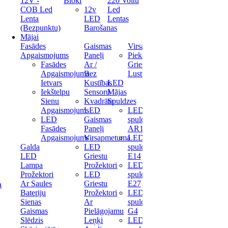
12V -
Bloki
220 Voltu
COB Led
12v
Led
Lenta
LED
Lentas
(Bezpunktu)
Barošanas
Mājai
Fasādes
Gaismas
Virsapmetuma
Apgaismojums
Paneļi
Piekaramas
Fasādes
Ar /
Griestu
Apgaismojuma
Bez
Lustras
Ietvars
Kustības
LED
Iekštelpu
Sensoru
Mājas
Sienu
Kvadrāta
Spuldzes
Apgaismojums
LED
LED
LED
Gaismas
spuldze
Fasādes
Paneļi
AR111
Apgaismojums
Virsapmetuma
LED
Galda
LED
spuldze
LED
Griestu
E14
Lampa
Prožektori
LED
Prožektori
LED
spuldze
Ar Saules
Griestu
E27
a
Bateriju
Prožektori
LED
Sienas
Ar
spuldze
Gaismas
Pielāgojamu
G4
Slēdzis
Leņķi
LED