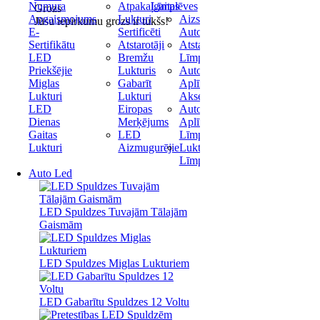
Numura
Atpakaļgaitas
Līmplēves
Grozs
Apgaismojums
Lukturi
Aizsargplēve
Jūsu iepirkumu grozs ir tukšs!
E-
Sertificēti
Automašīnai
Sertifikātu
Atstarotāji
Atstarojošas
LED
Bremžu
Līmplēves
Priekšējie
Lukturis
Auto
Miglas
Gabarīt
Aplīmēšanas
Lukturi
Lukturi
Aksesuāri
LED
Eiropas
Auto
Dienas
Merķējums
Aplīmēšanas
Gaitas
LED
Līmplēve
Lukturi
Aizmugurējie
Lukturu
Līmplēve
Auto Led
LED Spuldzes Tuvajām Tālajām
Gaismām
LED Spuldzes Miglas Lukturiem
LED Gabarītu Spuldzes 12 Voltu