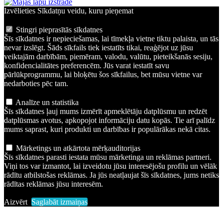
Izvēlieties Sīkdatņu veidu, kuru pieņemat
Stingri pieprasītās sīkdatnes
Šīs sīkdatnes ir nepieciešamas, lai tīmekļa vietne tiktu palaista, un tās
nevar izslēgt. Šāds sīkfails tiek iestatīts tikai, reaģējot uz jūsu
veiktajām darbībām, piemēram, valodu, valūtu, pieteikšanās sesiju,
konfidencialitātes preferencēm. Jūs varat iestatīt savu
pārlūkprogrammu, lai bloķētu šos sīkfailus, bet mūsu vietne var
nedarboties pēc tam.
Analīze un statistika
Šīs sīkdatnes ļauj mums izmērīt apmeklētāju datplūsmu un redzēt
datplūsmas avotus, apkopojot informāciju datu kopās. Tie arī palīdz
mums saprast, kuri produkti un darbības ir populārākas nekā citas.
Mārketings un atkārtota mērķauditorijas
Šīs sīkdatnes parasti iestata mūsu mārketinga un reklāmas partneri.
Viņi tos var izmantot, lai izveidotu jūsu interesējošu profilu un vēlāk
rādītu atbilstošas reklāmas. Ja jūs neatļaujat šīs sīkdatnes, jums netiks
rādītas reklāmas jūsu interesēm.
Aizvērt
Saglabāt izmaiņas