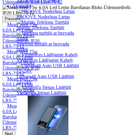
Akvārija LED Lampas
Ūdensnedrošs IP20 LRS-75-12
Aksesuāri
PROOVE Noderīgas Lietas
Previous
Mobilo Telefonu Turētāji
Telefona turētāji ar bezvadu
uzlādi
Viedierīces Lādējamie Kabeļi
Universāli Auto USB Lādētāji
12–24V
Viedierīču Sienas Lādētāji
Next