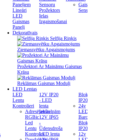
Paneļiem
Sensoru
Gaismas
Lineāri
Prožektors
Sensori
LED
Ielas
Gaismas
Izgaismošanai
Paneļi
Dekoratīvais
Selfija Riņķis
Ziemassvētku Apgaismojums
Prožektori Ar Maināmu Gaismas
Krāsu
Reklāmas Gaismas Moduļi
LED Lentas
LED
12V IP20
Bloks
Lentu
- LED
IP20
Kontrolieri
lenta
24v
Adresējamas
Iekštelpām
LED
RGBic
12V IP65
Barošanas
Led
-
Bloks
Lentu
Ūdensdroša
IP20
Kontroles
LED lenta
12v
s
Daudzkrāsu
12V IP68
LED