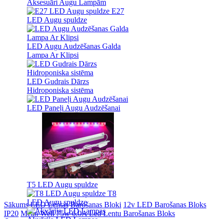
Aksesuāri Augu Lampām
E27
LED Augu spuldze
LED Augu Audzēšanas Galda
Lampa Ar Klipsi
LED Gudrais Dārzs
Hidroponiska sistēma
LED Paneļi Augu Audzēšanai
T5 LED Augu spuldze
T8
LED Augu spuldze
Sākums
LED Lentas
Barošanas Bloki
12v LED Barošanas Bloks
IP20
Mean Well 75w 6.0A Led Lentu Barošanas Bloks