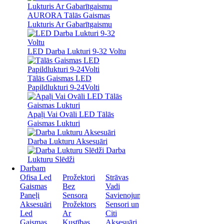
AURORA Tālās Gaismas
Lukturis Ar Gabarītgaismu
LED Darba Lukturi 9-32 Voltu
Tālās Gaismas LED
Papildlukturi 9-24Volti
Apaļi Vai Ovāli LED Tālās
Gaismas Lukturi
Darba Lukturu Aksesuāri
Darba
Lukturu Slēdži
Darbam
Ofisa Led
Prožektori
Strāvas
Gaismas
Bez
Vadi
Paneļi
Sensora
Savienojumi
Aksesuāri
Prožektors
Sensori un
Led
Ar
Citi
Gaismas
Kustības
Aksesuāri