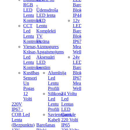
RGB
-
Barošanas
LED
Ūdensdroša
Bloks
Lentu
LED lenta
IP44
Kontroles
LED
12v
CCT
Lentu
LED
Led
Komplekti
Barošanas
Lentu
TV
Bloks
Kontroles
Ekrāna
IP67
Vienas
Aizmugures
Mean
Krāsas
Apgaismojums
Well
Led
Aksesuāri
24v
Lentu
LED
LED
Kontroles
Lentām
Barošanas
Kustības
Alumīnija
Bloks
Sensori
Led
IP67
Un
Lentu
Mean
Pogas
Profili
Well
12
Silikona
24 Voltu
Volti
Led
Led
220V
Lentu
Lentas
IP67 -
Profili
LED
COB Led
Savienojumi,
Caurule
Lenta
Kabeļi
220 Volti
(Bezpunktu)
Barošanas
IP65