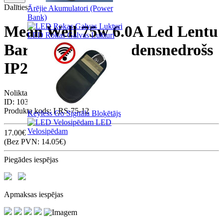
Dalīties:
Ārējie Akumulatori (Power
Bank)
Mean Well 75w 6.0A Led Lentu
LED Rokas Galvas Lukturi
Barošanas Bloks Ūdensnedrošs
IP20 LRS-75-12
Noliktavā: 20
ID:
10349
Produkta kods:
LRS-75-12
Keyless Go Signāla Bloķētājs
LED
Velosipēdam
17.00€
(Bez PVN: 14.05€)
Piegādes iespējas
Apmaksas iespējas