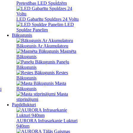
Pretestības LED Spuldzēm
LED Gabarītu Spuldzes 24 Voltu
LED
Spuldze Panelim
Bākugunis
Bākugunis Ar Akumulatoru
Magnēta
Bākugunis
Paneļu
Bākugunis
Restes
Bākugunis
Masta
Bākugunis
i
Masta
stiprinājumi
Papildlukturi
AURORA Infrasarkanie Lukturi
940nm