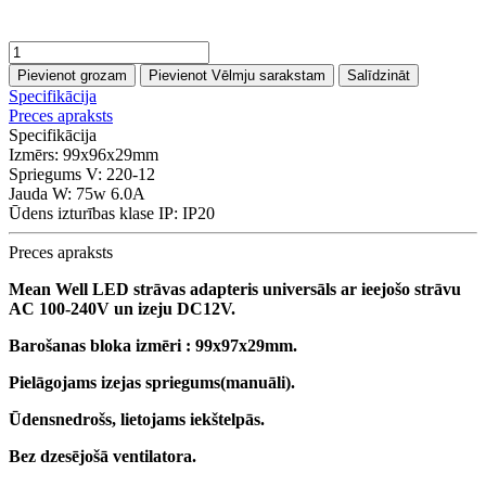
Pievienot grozam
Pievienot Vēlmju sarakstam
Salīdzināt
Specifikācija
Preces apraksts
Specifikācija
Izmērs:
99x96x29mm
Spriegums V:
220-12
Jauda W:
75w 6.0A
Ūdens izturības klase IP:
IP20
Preces apraksts
Mean Well LED strāvas adapteris universāls ar ieejošo strāvu
AC 100-240V un izeju DC12V.
Barošanas bloka izmēri : 99x97x29mm.
Pielāgojams izejas spriegums(manuāli).
Ūdensnedrošs, lietojams iekštelpās.
Bez dzesējošā ventilatora.