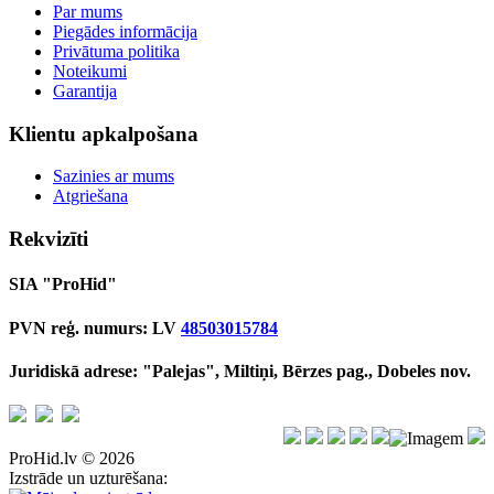
Par mums
Piegādes informācija
Privātuma politika
Noteikumi
Garantija
Klientu apkalpošana
Sazinies ar mums
Atgriešana
Rekvizīti
SIA "ProHid"
PVN reģ. numurs: LV
48503015784
Juridiskā adrese: "Palejas", Miltiņi, Bērzes pag., Dobeles nov.
ProHid.lv © 2026
Izstrāde un uzturēšana: