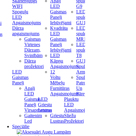
Skārienjūtīgs
Apaļi
spuldze
WIFI
LED
G9
Spoguļu
Gaismas
LED
LED
Paneļi
spuldze
Apgaismojums
Iebūvējami
GU10
i
Dārza
Kvadrāta
LED
apgaismojums
LED
spuldze
ms
Gaismas
Gaismas
MR16
Virtenes
Paneļi
LED
Dārzam,
Iebūvējami
spuldze
Svinībām
LED
T8
Dārza
Kāpņu
GU10
prožektori
Apgaismojums
Spuldžu
LED
12
Armatūras
Gaismas
Voltu
Spuldžu
Paneļi
Mēbeļu
Patronas
Apaļi
Furnitūras
Un
LED
Apgaismojums
Pārejas
Gaismas
LED
Plauktu
Paneļi
Griestu
LED
Virsapmetuma
Lustras
Apgaismojums
Gaitenim
Griestu
Sliežu
Led
Lustras
Prožektori
Speciālie