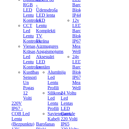
RGB
-
Barošanas
LED
Ūdensdroša
Bloks
Lentu
LED lenta
IP44
Kontroles
LED
12v
CCT
Lentu
LED
Led
Komplekti
Barošanas
Lentu
TV
Bloks
Kontroles
Ekrāna
IP67
Vienas
Aizmugures
Mean
Krāsas
Apgaismojums
Well
Led
Aksesuāri
24v
Lentu
LED
LED
Kontroles
Lentām
Barošanas
Kustības
Alumīnija
Bloks
Sensori
Led
IP67
Un
Lentu
Mean
Pogas
Profili
Well
12
Silikona
24 Voltu
Volti
Led
Led
220V
Lentu
Lentas
IP67 -
Profili
LED
COB Led
Savienojumi,
Caurule
Lenta
Kabeļi
220 Volti
(Bezpunktu)
Barošanas
IP65