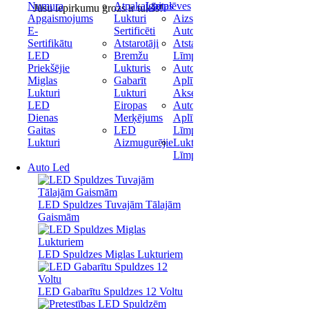
Numura
Atpakaļgaitas
Līmplēves
Jūsu iepirkumu grozs ir tukšs!
Apgaismojums
Lukturi
Aizsargplēve
E-
Sertificēti
Automašīnai
Sertifikātu
Atstarotāji
Atstarojošas
LED
Bremžu
Līmplēves
Priekšējie
Lukturis
Auto
Miglas
Gabarīt
Aplīmēšanas
Lukturi
Lukturi
Aksesuāri
LED
Eiropas
Auto
Dienas
Merķējums
Aplīmēšanas
Gaitas
LED
Līmplēve
Lukturi
Aizmugurējie
Lukturu
Līmplēve
Auto Led
LED Spuldzes Tuvajām Tālajām
Gaismām
LED Spuldzes Miglas Lukturiem
LED Gabarītu Spuldzes 12 Voltu