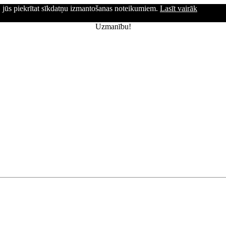
ni, jūs piekrītat sīkdatņu izmantošanas noteikumiem.
Lasīt vairāk
Uzmanību!