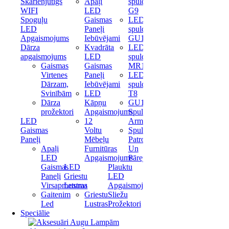
Skārienjūtīgs
Apaļi
spuldze
WIFI
LED
G9
Spoguļu
Gaismas
LED
LED
Paneļi
spuldze
Apgaismojums
Iebūvējami
GU10
Dārza
Kvadrāta
LED
apgaismojums
LED
spuldze
Gaismas
Gaismas
MR16
Virtenes
Paneļi
LED
Dārzam,
Iebūvējami
spuldze
Svinībām
LED
T8
Dārza
Kāpņu
GU10
prožektori
Apgaismojums
Spuldžu
LED
12
Armatūras
Gaismas
Voltu
Spuldžu
Paneļi
Mēbeļu
Patronas
Apaļi
Furnitūras
Un
LED
Apgaismojums
Pārejas
Gaismas
LED
Plauktu
Paneļi
Griestu
LED
Virsapmetuma
Lustras
Apgaismojums
Gaitenim
Griestu
Sliežu
Led
Lustras
Prožektori
Speciālie