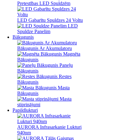
Pretestības LED Spuldzēm
LED Gabarītu Spuldzes 24 Voltu
LED
Spuldze Panelim
Bākugunis
Bākugunis Ar Akumulatoru
Magnēta
Bākugunis
Paneļu
Bākugunis
Restes
Bākugunis
Masta
Bākugunis
Masta
stiprinājumi
Papildlukturi
AURORA Infrasarkanie Lukturi
940nm