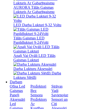
AURORA Tālās Gaismas
Lukturis Ar Gabarītgaismu
LED Darba Lukturi 9-32 Voltu
Tālās Gaismas LED
Papildlukturi 9-24Volti
Apaļi Vai Ovāli LED Tālās
Gaismas Lukturi
Darba Lukturu Aksesuāri
Darba
Lukturu Slēdži
Darbam
Ofisa Led
Prožektori
Strāvas
Gaismas
Bez
Vadi
Paneļi
Sensora
Savienojumi
Aksesuāri
Prožektors
Sensori un
Led
Ar
Citi
Gaismas
Kustības
Aksesuāri