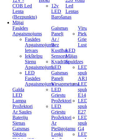
12V -
Bloki
220 Voltu
COB Led
12v
Led
Lenta
LED
Lentas
(Bezpunktu)
Barošanas
Mājai
Fasādes
Gaismas
Virsapmetuma
Apgaismojums
Paneļi
Piekaramas
Fasādes
Ar /
Griestu
Apgaismojuma
Bez
Lustras
Ietvars
Kustības
LED
Iekštelpu
Sensoru
Mājas
Sienu
Kvadrāta
Spuldzes
Apgaismojums
LED
LED
LED
Gaismas
spuldze
Fasādes
Paneļi
AR111
Apgaismojums
Virsapmetuma
LED
Galda
LED
spuldze
LED
Griestu
E14
Lampa
Prožektori
LED
Prožektori
LED
spuldze
Ar Saules
Griestu
E27
Bateriju
Prožektori
LED
Sienas
Ar
spuldze
Gaismas
Pielāgojamu
G4
Slēdzis
Leņķi
LED