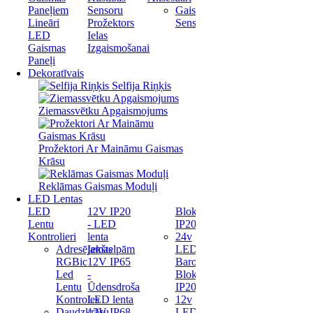
Paneļiem
Sensoru
Gaismas
Lineāri
Prožektors
Sensori
LED
Ielas
Gaismas
Izgaismošanai
Paneļi
Dekoratīvais
Selfija Riņķis
Ziemassvētku Apgaismojums
Prožektori Ar Maināmu Gaismas
Krāsu
Reklāmas Gaismas Moduļi
LED Lentas
LED
12V IP20
Bloks
Lentu
- LED
IP20
Kontrolieri
lenta
24v
Adresējamas
Iekštelpām
LED
RGBic
12V IP65
Barošanas
Led
-
Bloks
Lentu
Ūdensdroša
IP20
Kontroles
LED lenta
12v
Daudzkrāsu
12V IP68
LED