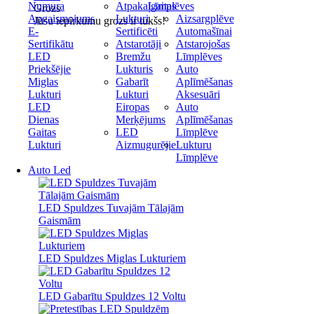
Numura
Atpakaļgaitas
Līmplēves
Grozs
Apgaismojums
Lukturi
Aizsargplēve
Jūsu iepirkumu grozs ir tukšs!
E-
Sertificēti
Automašīnai
Sertifikātu
Atstarotāji
Atstarojošas
LED
Bremžu
Līmplēves
Priekšējie
Lukturis
Auto
Miglas
Gabarīt
Aplīmēšanas
Lukturi
Lukturi
Aksesuāri
LED
Eiropas
Auto
Dienas
Merķējums
Aplīmēšanas
Gaitas
LED
Līmplēve
Lukturi
Aizmugurējie
Lukturu
Līmplēve
Auto Led
LED Spuldzes Tuvajām Tālajām
Gaismām
LED Spuldzes Miglas Lukturiem
LED Gabarītu Spuldzes 12 Voltu