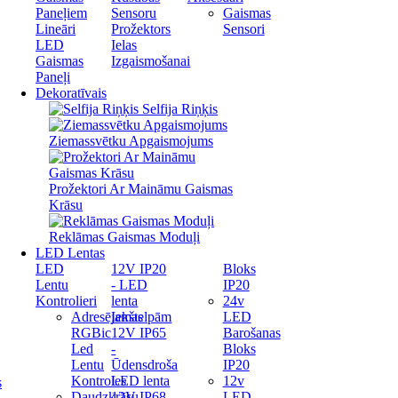
Paneļiem
Sensoru
Gaismas
Lineāri
Prožektors
Sensori
LED
Ielas
Gaismas
Izgaismošanai
Paneļi
Dekoratīvais
Selfija Riņķis
Ziemassvētku Apgaismojums
Prožektori Ar Maināmu Gaismas
Krāsu
Reklāmas Gaismas Moduļi
LED Lentas
LED
12V IP20
Bloks
Lentu
- LED
IP20
Kontrolieri
lenta
24v
Adresējamas
Iekštelpām
LED
RGBic
12V IP65
Barošanas
Led
-
Bloks
Lentu
Ūdensdroša
IP20
Kontroles
LED lenta
12v
s
Daudzkrāsu
12V IP68
LED