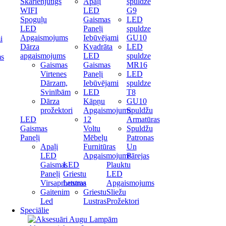
Skārienjūtīgs
Apaļi
spuldze
WIFI
LED
G9
Spoguļu
Gaismas
LED
LED
Paneļi
spuldze
Apgaismojums
Iebūvējami
GU10
i
Dārza
Kvadrāta
LED
apgaismojums
LED
spuldze
ms
Gaismas
Gaismas
MR16
Virtenes
Paneļi
LED
Dārzam,
Iebūvējami
spuldze
Svinībām
LED
T8
Dārza
Kāpņu
GU10
prožektori
Apgaismojums
Spuldžu
LED
12
Armatūras
Gaismas
Voltu
Spuldžu
Paneļi
Mēbeļu
Patronas
Apaļi
Furnitūras
Un
LED
Apgaismojums
Pārejas
Gaismas
LED
Plauktu
Paneļi
Griestu
LED
Virsapmetuma
Lustras
Apgaismojums
Gaitenim
Griestu
Sliežu
Led
Lustras
Prožektori
Speciālie