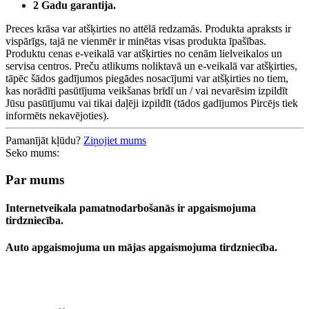
2 Gadu garantija.
Preces krāsa var atšķirties no attēlā redzamās. Produkta apraksts ir
vispārīgs, tajā ne vienmēr ir minētas visas produkta īpašības.
Produktu cenas e-veikalā var atšķirties no cenām lielveikalos un
servisa centros. Preču atlikums noliktavā un e-veikalā var atšķirties,
tāpēc šādos gadījumos piegādes nosacījumi var atšķirties no tiem,
kas norādīti pasūtījuma veikšanas brīdī un / vai nevarēsim izpildīt
Jūsu pasūtījumu vai tikai daļēji izpildīt (tādos gadījumos Pircējs tiek
informēts nekavējoties).
Pamanījāt kļūdu?
Ziņojiet mums
Seko mums:
Par mums
Internetveikala pamatnodarbošanās ir apgaismojuma
tirdzniecība.
Auto apgaismojuma un mājas apgaismojuma tirdzniecība.