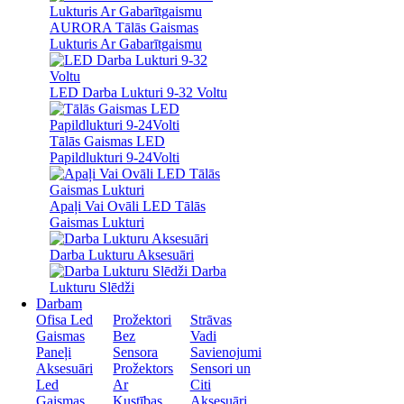
AURORA Tālās Gaismas
Lukturis Ar Gabarītgaismu
LED Darba Lukturi 9-32 Voltu
Tālās Gaismas LED
Papildlukturi 9-24Volti
Apaļi Vai Ovāli LED Tālās
Gaismas Lukturi
Darba Lukturu Aksesuāri
Darba
Lukturu Slēdži
Darbam
Ofisa Led
Prožektori
Strāvas
Gaismas
Bez
Vadi
Paneļi
Sensora
Savienojumi
Aksesuāri
Prožektors
Sensori un
Led
Ar
Citi
Gaismas
Kustības
Aksesuāri