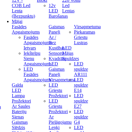
12V -
Bloki
220 Voltu
COB Led
12v
Led
Lenta
LED
Lentas
(Bezpunktu)
Barošanas
Mājai
Fasādes
Gaismas
Virsapmetuma
Apgaismojums
Paneļi
Piekaramas
Fasādes
Ar /
Griestu
Apgaismojuma
Bez
Lustras
Ietvars
Kustības
LED
Iekštelpu
Sensoru
Mājas
Sienu
Kvadrāta
Spuldzes
Apgaismojums
LED
LED
LED
Gaismas
spuldze
Fasādes
Paneļi
AR111
Apgaismojums
Virsapmetuma
LED
Galda
LED
spuldze
LED
Griestu
E14
Lampa
Prožektori
LED
Prožektori
LED
spuldze
Ar Saules
Griestu
E27
a
Bateriju
Prožektori
LED
Sienas
Ar
spuldze
Gaismas
Pielāgojamu
G4
Slēdzis
Leņķi
LED