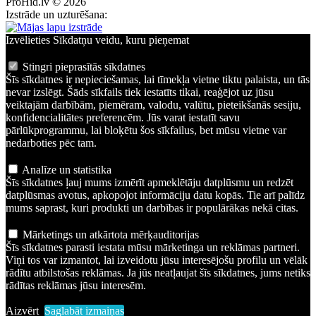
ProHid.lv © 2026
Izstrāde un uzturēšana:
Izvēlieties Sīkdatņu veidu, kuru pieņemat
Stingri pieprasītās sīkdatnes
Šīs sīkdatnes ir nepieciešamas, lai tīmekļa vietne tiktu palaista, un tās
nevar izslēgt. Šāds sīkfails tiek iestatīts tikai, reaģējot uz jūsu
veiktajām darbībām, piemēram, valodu, valūtu, pieteikšanās sesiju,
konfidencialitātes preferencēm. Jūs varat iestatīt savu
pārlūkprogrammu, lai bloķētu šos sīkfailus, bet mūsu vietne var
nedarboties pēc tam.
Analīze un statistika
Šīs sīkdatnes ļauj mums izmērīt apmeklētāju datplūsmu un redzēt
datplūsmas avotus, apkopojot informāciju datu kopās. Tie arī palīdz
mums saprast, kuri produkti un darbības ir populārākas nekā citas.
Mārketings un atkārtota mērķauditorijas
Šīs sīkdatnes parasti iestata mūsu mārketinga un reklāmas partneri.
Viņi tos var izmantot, lai izveidotu jūsu interesējošu profilu un vēlāk
rādītu atbilstošas reklāmas. Ja jūs neatļaujat šīs sīkdatnes, jums netiks
rādītas reklāmas jūsu interesēm.
Aizvērt
Saglabāt izmaiņas