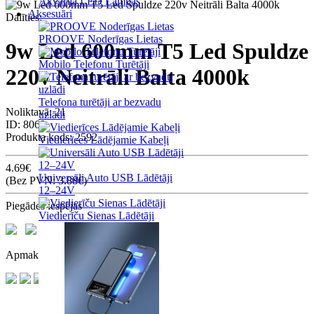
Akvārija LED Lampas
Aksesuāri
Dalīties:
PROOVE Noderīgas Lietas
9w Led 600mm T5 Led Spuldze
Mobilo Telefonu Turētāji
220v Neitrāli Balta 4000k
Telefona turētāji ar bezvadu
Noliktavā: 21
uzlādi
ID:
8069
Produkta kods:
2592
Viedierīces Lādējamie Kabeļi
4.69€
Universāli Auto USB Lādētāji
(Bez PVN: 3.88€)
12–24V
Piegādes iespējas
Viedierīču Sienas Lādētāji
Apmaksas iespējas