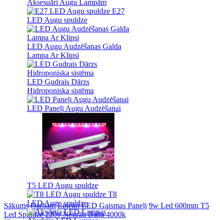
Aksesuāri Augu Lampām
E27
LED Augu spuldze
LED Augu Audzēšanas Galda
Lampa Ar Klipsi
LED Gudrais Dārzs
Hidroponiska sistēma
LED Paneļi Augu Audzēšanai
T5 LED Augu spuldze
T8
LED Augu spuldze
Sākums
Darbam
Lineāri LED Gaismas Paneļi
9w Led 600mm T5
Led Spuldze 220v Neitrāli Balta 4000k