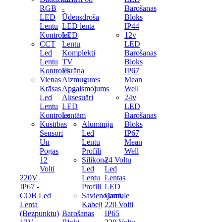
RGB
-
Barošanas
LED
Ūdensdroša
Bloks
Lentu
LED lenta
IP44
Kontroles
LED
12v
CCT
Lentu
LED
Led
Komplekti
Barošanas
Lentu
TV
Bloks
Kontroles
Ekrāna
IP67
Vienas
Aizmugures
Mean
Krāsas
Apgaismojums
Well
Led
Aksesuāri
24v
Lentu
LED
LED
Kontroles
Lentām
Barošanas
Kustības
Alumīnija
Bloks
Sensori
Led
IP67
Un
Lentu
Mean
Pogas
Profili
Well
12
Silikona
24 Voltu
Volti
Led
Led
220V
Lentu
Lentas
IP67 -
Profili
LED
COB Led
Savienojumi,
Caurule
Lenta
Kabeļi
220 Volti
(Bezpunktu)
Barošanas
IP65