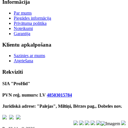
Informācija
Par mums
Piegādes informācija
Privātuma politika
Noteikumi
Garantija
Klientu apkalpošana
Sazinies ar mums
Atgriešana
Rekvizīti
SIA "ProHid"
PVN reģ. numurs: LV
48503015784
Juridiskā adrese: "Palejas", Miltiņi, Bērzes pag., Dobeles nov.