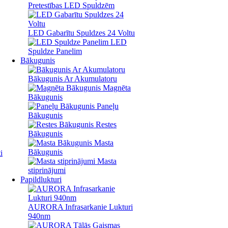
Pretestības LED Spuldzēm
LED Gabarītu Spuldzes 24 Voltu
LED
Spuldze Panelim
Bākugunis
Bākugunis Ar Akumulatoru
Magnēta
Bākugunis
Paneļu
Bākugunis
Restes
Bākugunis
Masta
Bākugunis
i
Masta
stiprinājumi
Papildlukturi
AURORA Infrasarkanie Lukturi
940nm