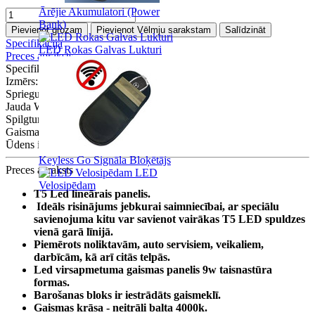
Ārējie Akumulatori (Power
Bank)
Pievienot grozam
Pievienot Vēlmju sarakstam
Salīdzināt
Specifikācija
LED Rokas Galvas Lukturi
Preces apraksts
Specifikācija
Izmērs:
600mm x 23mm x 35mm
Spriegums V:
85-265
Jauda W:
9
Spilgtums Lm:
720
Gaismas Krāsa :
4000k
Ūdens izturības klase IP:
IP20
Keyless Go Signāla Bloķētājs
Preces apraksts
LED
Velosipēdam
T5 Led lineārais panelis.
Ideāls risinājums jebkurai saimniecībai, ar speciālu
savienojuma kitu var savienot vairākas T5 LED spuldzes
vienā garā līnijā.
Piemērots noliktavām, auto servisiem, veikaliem,
darbīcām, kā arī citās telpās.
Led virsapmetuma gaismas panelis 9w taisnastūra
formas.
Barošanas bloks ir iestrādāts gaismeklī.
Gaismas krāsa - neitrāli balta 4000k.