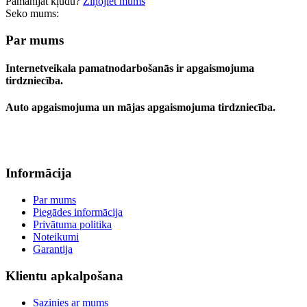
Pamanījāt kļūdu?
Ziņojiet mums
Seko mums:
Par mums
Internetveikala pamatnodarbošanās ir apgaismojuma
tirdzniecība.
Auto apgaismojuma un mājas apgaismojuma tirdzniecība.
Informācija
Par mums
Piegādes informācija
Privātuma politika
Noteikumi
Garantija
Klientu apkalpošana
Sazinies ar mums