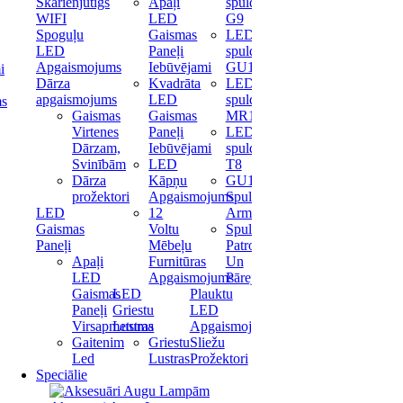
Skārienjūtīgs
Apaļi
spuldze
WIFI
LED
G9
Spoguļu
Gaismas
LED
LED
Paneļi
spuldze
Apgaismojums
Iebūvējami
GU10
i
Dārza
Kvadrāta
LED
apgaismojums
LED
spuldze
ms
Gaismas
Gaismas
MR16
Virtenes
Paneļi
LED
Dārzam,
Iebūvējami
spuldze
Svinībām
LED
T8
Dārza
Kāpņu
GU10
prožektori
Apgaismojums
Spuldžu
LED
12
Armatūras
Gaismas
Voltu
Spuldžu
Paneļi
Mēbeļu
Patronas
Apaļi
Furnitūras
Un
LED
Apgaismojums
Pārejas
Gaismas
LED
Plauktu
Paneļi
Griestu
LED
Virsapmetuma
Lustras
Apgaismojums
Gaitenim
Griestu
Sliežu
Led
Lustras
Prožektori
Speciālie