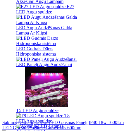
Aksesuāri Augu Lampām
E27
LED Augu spuldze
LED Augu Audzēšanas Galda
Lampa Ar Klipsi
LED Gudrais Dārzs
Hidroponiska sistēma
LED Paneļi Augu Audzēšanai
T5 LED Augu spuldze
T8
LED Augu spuldze
Sākums
Darbam
Lineāri LED Gaismas Paneļi
IP40 18w 1600Lm
LED Griestu Lineārais Gaismeklis 600mm