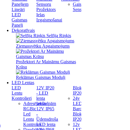
Paneļiem
Sensoru
Gaismas
Lineāri
Prožektors
Sensori
LED
Ielas
Gaismas
Izgaismošanai
Paneļi
Dekoratīvais
Selfija Riņķis
Ziemassvētku Apgaismojums
Prožektori Ar Maināmu Gaismas
Krāsu
Reklāmas Gaismas Moduļi
LED Lentas
LED
12V IP20
Bloks
Lentu
- LED
IP20
Kontrolieri
lenta
24v
Adresējamas
Iekštelpām
LED
RGBic
12V IP65
Barošanas
Led
-
Bloks
Lentu
Ūdensdroša
IP20
Kontroles
LED lenta
12v
s
Daudzkrāsu
12V IP68
LED