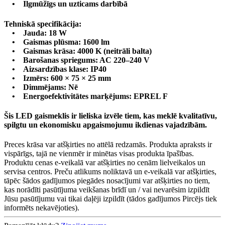
• Ilgmūžīgs un uzticams darbībā
Tehniskā specifikācija:
• Jauda: 18 W
• Gaismas plūsma: 1600 lm
• Gaismas krāsa: 4000 K (neitrāli balta)
• Barošanas spriegums: AC 220–240 V
• Aizsardzības klase: IP40
• Izmērs: 600 × 75 × 25 mm
• Dimmējams: Nē
• Energoefektivitātes marķējums: EPREL F
Šis LED gaismeklis ir lieliska izvēle tiem, kas meklē kvalitatīvu,
spilgtu un ekonomisku apgaismojumu ikdienas vajadzībām.
Preces krāsa var atšķirties no attēlā redzamās. Produkta apraksts ir
vispārīgs, tajā ne vienmēr ir minētas visas produkta īpašības.
Produktu cenas e-veikalā var atšķirties no cenām lielveikalos un
servisa centros. Preču atlikums noliktavā un e-veikalā var atšķirties,
tāpēc šādos gadījumos piegādes nosacījumi var atšķirties no tiem,
kas norādīti pasūtījuma veikšanas brīdī un / vai nevarēsim izpildīt
Jūsu pasūtījumu vai tikai daļēji izpildīt (tādos gadījumos Pircējs tiek
informēts nekavējoties).