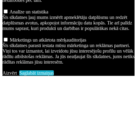
nedarboties pēc tam.
Analīze un statistika
Šīs sīkdatnes ļauj mums izmērīt apmeklētāju datplūsmu un redzēt
datplūsmas avotus, apkopojot informāciju datu kopās. Tie arī palīdz
mums saprast, kuri produkti un darbības ir populārākas nekā citas.
Mārketings un atkārtota mērķauditorijas
Šīs sīkdatnes parasti iestata mūsu mārketinga un reklāmas partneri.
Viņi tos var izmantot, lai izveidotu jūsu interesējošu profilu un vēlāk
rādītu atbilstošas reklāmas. Ja jūs neatļaujat šīs sīkdatnes, jums netiks
rādītas reklāmas jūsu interesēm.
Aizvērt
Saglabāt izmaiņas