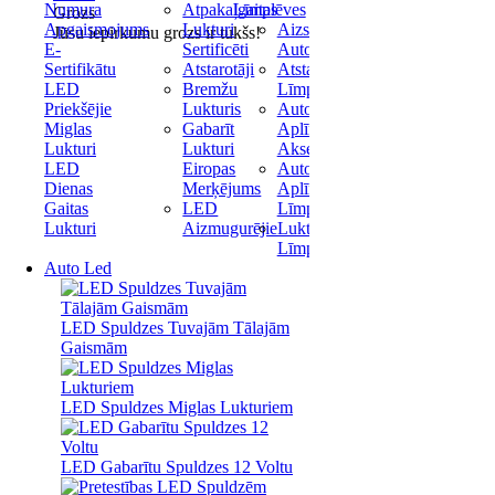
Numura
Atpakaļgaitas
Līmplēves
Grozs
Apgaismojums
Lukturi
Aizsargplēve
Jūsu iepirkumu grozs ir tukšs!
E-
Sertificēti
Automašīnai
Sertifikātu
Atstarotāji
Atstarojošas
LED
Bremžu
Līmplēves
Priekšējie
Lukturis
Auto
Miglas
Gabarīt
Aplīmēšanas
Lukturi
Lukturi
Aksesuāri
LED
Eiropas
Auto
Dienas
Merķējums
Aplīmēšanas
Gaitas
LED
Līmplēve
Lukturi
Aizmugurējie
Lukturu
Līmplēve
Auto Led
LED Spuldzes Tuvajām Tālajām
Gaismām
LED Spuldzes Miglas Lukturiem
LED Gabarītu Spuldzes 12 Voltu