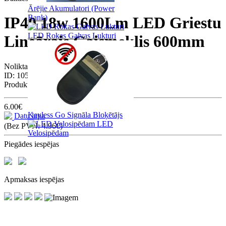
Ārējie Akumulatori (Power
Bank)
IP40 18w 1600Lm LED Griestu
LED Rokas Galvas Lukturi
Lineārais Gaismeklis 600mm
Noliktavā: 30
ID:
10572
Produkta kods:
VESTA1045
6.00€
Keyless Go Signāla Bloķētājs
Datu lapa
LED
(Bez PVN: 4.96€)
Velosipēdam
Piegādes iespējas
Apmaksas iespējas