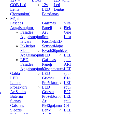
12V -
Bloki
220 Voltu
COB Led
12v
Led
Lenta
LED
Lentas
(Bezpunktu)
Barošanas
Mājai
Fasādes
Gaismas
Virsapmetuma
Apgaismojums
Paneļi
Piekaramas
Fasādes
Ar /
Griestu
Apgaismojuma
Bez
Lustras
Ietvars
Kustības
LED
Iekštelpu
Sensoru
Mājas
Sienu
Kvadrāta
Spuldzes
Apgaismojums
LED
LED
LED
Gaismas
spuldze
Fasādes
Paneļi
AR111
Apgaismojums
Virsapmetuma
LED
Galda
LED
spuldze
LED
Griestu
E14
Lampa
Prožektori
LED
Prožektori
LED
spuldze
Ar Saules
Griestu
E27
a
Bateriju
Prožektori
LED
Sienas
Ar
spuldze
Gaismas
Pielāgojamu
G4
Slēdzis
Leņķi
LED