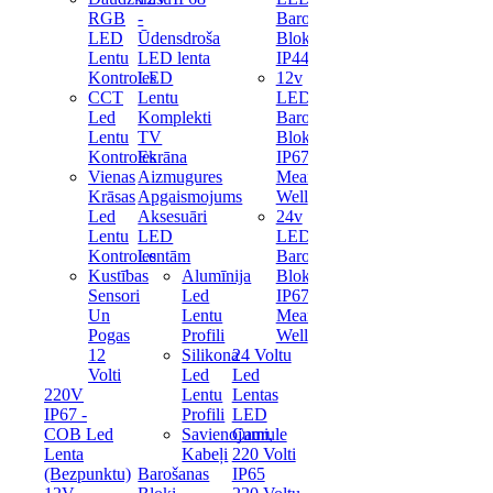
RGB
-
Barošanas
LED
Ūdensdroša
Bloks
Lentu
LED lenta
IP44
Kontroles
LED
12v
CCT
Lentu
LED
Led
Komplekti
Barošanas
Lentu
TV
Bloks
Kontroles
Ekrāna
IP67
Vienas
Aizmugures
Mean
Krāsas
Apgaismojums
Well
Led
Aksesuāri
24v
Lentu
LED
LED
Kontroles
Lentām
Barošanas
Kustības
Alumīnija
Bloks
Sensori
Led
IP67
Un
Lentu
Mean
Pogas
Profili
Well
12
Silikona
24 Voltu
Volti
Led
Led
220V
Lentu
Lentas
IP67 -
Profili
LED
COB Led
Savienojumi,
Caurule
Lenta
Kabeļi
220 Volti
(Bezpunktu)
Barošanas
IP65