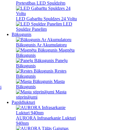
Pretestības LED Spuldzēm
LED Gabarītu Spuldzes 24 Voltu
LED
Spuldze Panelim
Bākugunis
Bākugunis Ar Akumulatoru
Magnēta
Bākugunis
Paneļu
Bākugunis
Restes
Bākugunis
Masta
Bākugunis
i
Masta
stiprinājumi
Papildlukturi
AURORA Infrasarkanie Lukturi
940nm