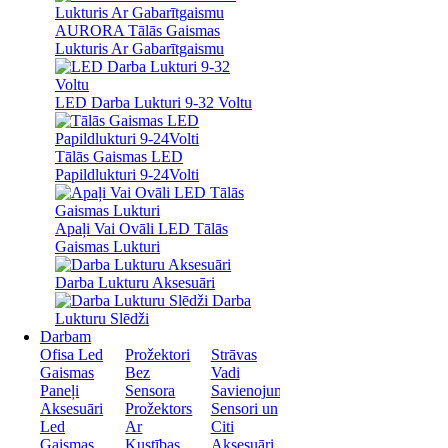
AURORA Tālās Gaismas
Lukturis Ar Gabarītgaismu
LED Darba Lukturi 9-32 Voltu
Tālās Gaismas LED
Papildlukturi 9-24Volti
Apaļi Vai Ovāli LED Tālās
Gaismas Lukturi
Darba Lukturu Aksesuāri
Darba
Lukturu Slēdži
Darbam
Ofisa Led
Prožektori
Strāvas
Gaismas
Bez
Vadi
Paneļi
Sensora
Savienojumi
Aksesuāri
Prožektors
Sensori un
Led
Ar
Citi
Gaismas
Kustības
Aksesuāri