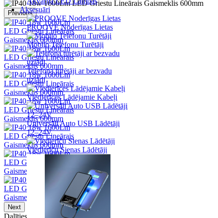
Akvārija LED Lampas
Aksesuāri
Previous
PROOVE Noderīgas Lietas
Mobilo Telefonu Turētāji
Telefona turētāji ar bezvadu
uzlādi
Viedierīces Lādējamie Kabeļi
Universāli Auto USB Lādētāji
12–24V
Viedierīču Sienas Lādētāji
Next
Dalīties: