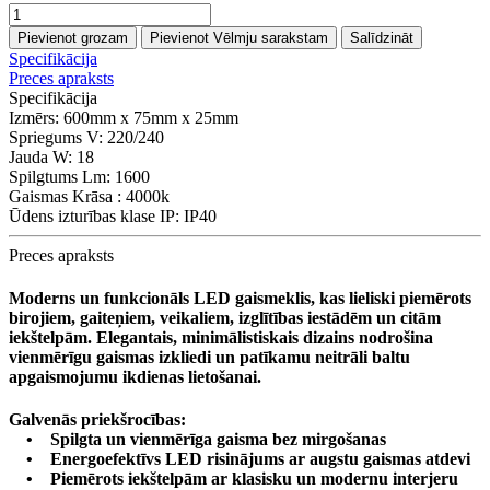
Pievienot grozam
Pievienot Vēlmju sarakstam
Salīdzināt
Specifikācija
Preces apraksts
Specifikācija
Izmērs:
600mm x 75mm x 25mm
Spriegums V:
220/240
Jauda W:
18
Spilgtums Lm:
1600
Gaismas Krāsa :
4000k
Ūdens izturības klase IP:
IP40
Preces apraksts
Moderns un funkcionāls LED gaismeklis, kas lieliski piemērots
birojiem, gaiteņiem, veikaliem, izglītības iestādēm un citām
iekštelpām. Elegantais, minimālistiskais dizains nodrošina
vienmērīgu gaismas izkliedi un patīkamu neitrāli baltu
apgaismojumu ikdienas lietošanai.
Galvenās priekšrocības:
• Spilgta un vienmērīga gaisma bez mirgošanas
• Energoefektīvs LED risinājums ar augstu gaismas atdevi
• Piemērots iekštelpām ar klasisku un modernu interjeru