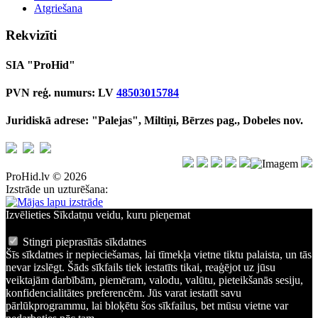
Atgriešana
Rekvizīti
SIA "ProHid"
PVN reģ. numurs: LV
48503015784
Juridiskā adrese: "Palejas", Miltiņi, Bērzes pag., Dobeles nov.
ProHid.lv © 2026
Izstrāde un uzturēšana:
Izvēlieties Sīkdatņu veidu, kuru pieņemat
Stingri pieprasītās sīkdatnes
Šīs sīkdatnes ir nepieciešamas, lai tīmekļa vietne tiktu palaista, un tās
nevar izslēgt. Šāds sīkfails tiek iestatīts tikai, reaģējot uz jūsu
veiktajām darbībām, piemēram, valodu, valūtu, pieteikšanās sesiju,
konfidencialitātes preferencēm. Jūs varat iestatīt savu
pārlūkprogrammu, lai bloķētu šos sīkfailus, bet mūsu vietne var