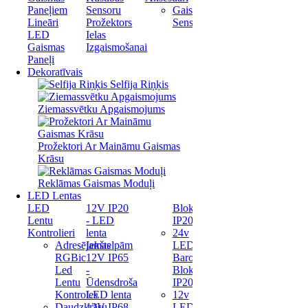
Paneļiem
Sensoru
Gaismas
Lineāri
Prožektors
Sensori
LED
Ielas
Gaismas
Izgaismošanai
Paneļi
Dekoratīvais
Selfija Riņķis
Ziemassvētku Apgaismojums
Prožektori Ar Maināmu Gaismas
Krāsu
Reklāmas Gaismas Moduļi
LED Lentas
LED
12V IP20
Bloks
Lentu
- LED
IP20
Kontrolieri
lenta
24v
Adresējamas
Iekštelpām
LED
RGBic
12V IP65
Barošanas
Led
-
Bloks
Lentu
Ūdensdroša
IP20
Kontroles
LED lenta
12v
Daudzkrāsu
12V IP68
LED