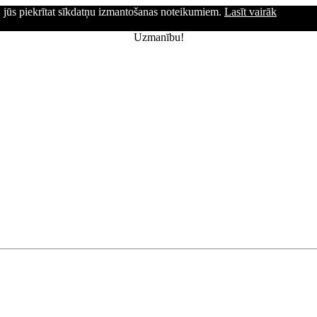
ni, jūs piekrītat sīkdatņu izmantošanas noteikumiem.
Lasīt vairāk
Uzmanību!