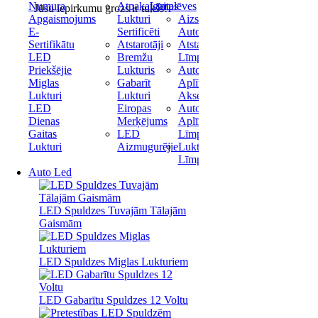
Numura
Atpakaļgaitas
Līmplēves
Jūsu iepirkumu grozs ir tukšs!
Apgaismojums
Lukturi
Aizsargplēve
E-
Sertificēti
Automašīnai
Sertifikātu
Atstarotāji
Atstarojošas
LED
Bremžu
Līmplēves
Priekšējie
Lukturis
Auto
Miglas
Gabarīt
Aplīmēšanas
Lukturi
Lukturi
Aksesuāri
LED
Eiropas
Auto
Dienas
Merķējums
Aplīmēšanas
Gaitas
LED
Līmplēve
Lukturi
Aizmugurējie
Lukturu
Līmplēve
Auto Led
LED Spuldzes Tuvajām Tālajām
Gaismām
LED Spuldzes Miglas Lukturiem
LED Gabarītu Spuldzes 12 Voltu