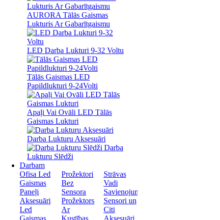
AURORA Tālās Gaismas
Lukturis Ar Gabarītgaismu
LED Darba Lukturi 9-32 Voltu
Tālās Gaismas LED
Papildlukturi 9-24Volti
Apaļi Vai Ovāli LED Tālās
Gaismas Lukturi
Darba Lukturu Aksesuāri
Darba
Lukturu Slēdži
Darbam
Ofisa Led
Prožektori
Strāvas
Gaismas
Bez
Vadi
Paneļi
Sensora
Savienojumi
Aksesuāri
Prožektors
Sensori un
Led
Ar
Citi
Gaismas
Kustības
Aksesuāri