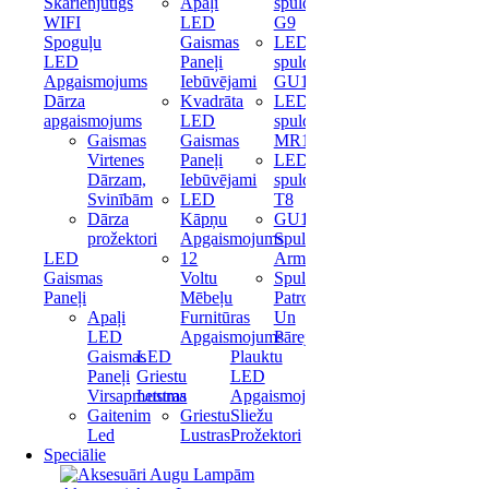
Skārienjūtīgs
Apaļi
spuldze
WIFI
LED
G9
Spoguļu
Gaismas
LED
LED
Paneļi
spuldze
Apgaismojums
Iebūvējami
GU10
Dārza
Kvadrāta
LED
apgaismojums
LED
spuldze
Gaismas
Gaismas
MR16
Virtenes
Paneļi
LED
Dārzam,
Iebūvējami
spuldze
Svinībām
LED
T8
Dārza
Kāpņu
GU10
prožektori
Apgaismojums
Spuldžu
LED
12
Armatūras
Gaismas
Voltu
Spuldžu
Paneļi
Mēbeļu
Patronas
Apaļi
Furnitūras
Un
LED
Apgaismojums
Pārejas
Gaismas
LED
Plauktu
Paneļi
Griestu
LED
Virsapmetuma
Lustras
Apgaismojums
Gaitenim
Griestu
Sliežu
Led
Lustras
Prožektori
Speciālie