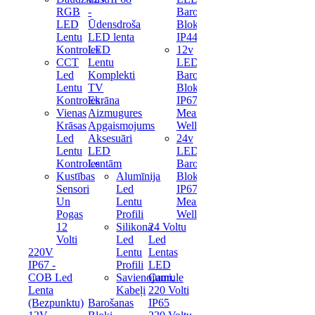
RGB
-
Barošanas
LED
Ūdensdroša
Bloks
Lentu
LED lenta
IP44
Kontroles
LED
12v
CCT
Lentu
LED
Led
Komplekti
Barošanas
Lentu
TV
Bloks
Kontroles
Ekrāna
IP67
Vienas
Aizmugures
Mean
Krāsas
Apgaismojums
Well
Led
Aksesuāri
24v
Lentu
LED
LED
Kontroles
Lentām
Barošanas
Kustības
Alumīnija
Bloks
Sensori
Led
IP67
Un
Lentu
Mean
Pogas
Profili
Well
12
Silikona
24 Voltu
Volti
Led
Led
220V
Lentu
Lentas
IP67 -
Profili
LED
COB Led
Savienojumi,
Caurule
Lenta
Kabeļi
220 Volti
(Bezpunktu)
Barošanas
IP65