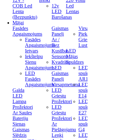
12V -
Bloki
220 Voltu
COB Led
12v
Led
Lenta
LED
Lentas
(Bezpunktu)
Barošanas
Mājai
Fasādes
Gaismas
Virsapmetuma
Apgaismojums
Paneļi
Piekaramas
Fasādes
Ar /
Griestu
Apgaismojuma
Bez
Lustras
Ietvars
Kustības
LED
Iekštelpu
Sensoru
Mājas
Sienu
Kvadrāta
Spuldzes
Apgaismojums
LED
LED
LED
Gaismas
spuldze
Fasādes
Paneļi
AR111
Apgaismojums
Virsapmetuma
LED
Galda
LED
spuldze
LED
Griestu
E14
Lampa
Prožektori
LED
Prožektori
LED
spuldze
Ar Saules
Griestu
E27
Bateriju
Prožektori
LED
Sienas
Ar
spuldze
Gaismas
Pielāgojamu
G4
Slēdzis
Leņķi
LED