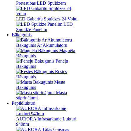
Pretestības LED Spuldzēm
LED Gabarītu Spuldzes 24 Voltu
LED
Spuldze Panelim
Bākugunis
Bākugunis Ar Akumulatoru
Magnēta
Bākugunis
Paneļu
Bākugunis
Restes
Bākugunis
Masta
Bākugunis
Masta
stiprinājumi
Papildlukturi
AURORA Infrasarkanie Lukturi
940nm