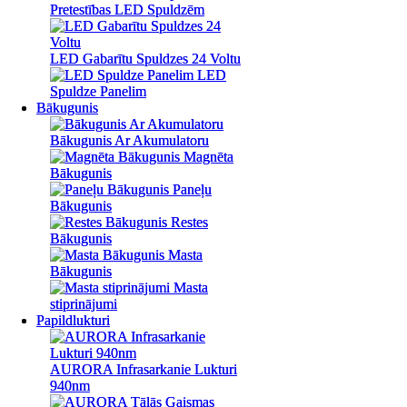
Pretestības LED Spuldzēm
Pretestības LED Spuldzēm
LED Gabarītu Spuldzes 24 Voltu
LED Gabarītu Spuldzes 24 Voltu
LED
LED
Spuldze Panelim
Spuldze Panelim
Bākugunis
Bākugunis
Bākugunis Ar Akumulatoru
Bākugunis Ar Akumulatoru
Magnēta
Magnēta
Bākugunis
Bākugunis
Paneļu
Paneļu
Bākugunis
Bākugunis
Restes
Restes
Bākugunis
Bākugunis
Masta
Masta
Bākugunis
Bākugunis
Masta
Masta
stiprinājumi
stiprinājumi
Papildlukturi
Papildlukturi
AURORA Infrasarkanie Lukturi
AURORA Infrasarkanie Lukturi
940nm
940nm