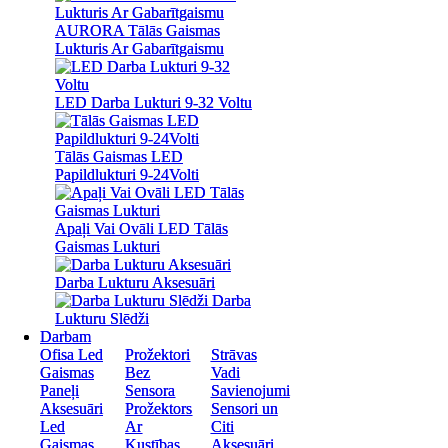
AURORA Tālās Gaismas
AURORA Tālās Gaismas
Lukturis Ar Gabarītgaismu
Lukturis Ar Gabarītgaismu
LED Darba Lukturi 9-32 Voltu
LED Darba Lukturi 9-32 Voltu
Tālās Gaismas LED
Tālās Gaismas LED
Papildlukturi 9-24Volti
Papildlukturi 9-24Volti
Apaļi Vai Ovāli LED Tālās
Apaļi Vai Ovāli LED Tālās
Gaismas Lukturi
Gaismas Lukturi
Darba Lukturu Aksesuāri
Darba Lukturu Aksesuāri
Darba
Darba
Lukturu Slēdži
Lukturu Slēdži
Darbam
Darbam
Ofisa Led
Ofisa Led
Prožektori
Prožektori
Strāvas
Strāvas
Gaismas
Gaismas
Bez
Bez
Vadi
Vadi
Paneļi
Paneļi
Sensora
Sensora
Savienojumi
Savienojumi
Aksesuāri
Aksesuāri
Prožektors
Prožektors
Sensori un
Sensori un
Led
Led
Ar
Ar
Citi
Citi
Gaismas
Gaismas
Kustības
Kustības
Aksesuāri
Aksesuāri