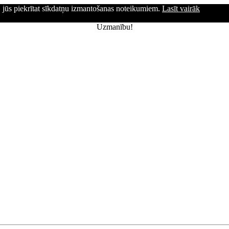
ni, jūs piekrītat sīkdatņu izmantošanas noteikumiem.
Lasīt vairāk
Uzmanību!