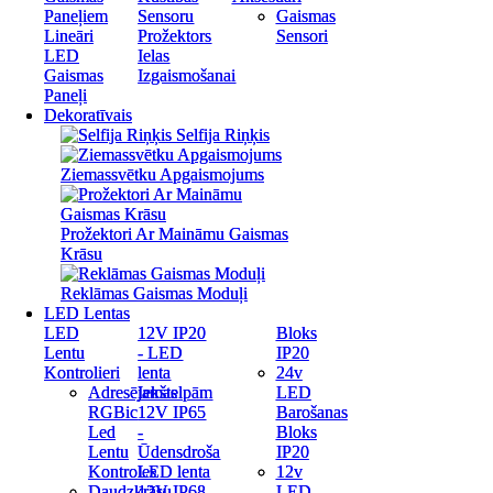
Paneļiem
Paneļiem
Sensoru
Sensoru
Gaismas
Gaismas
Lineāri
Lineāri
Prožektors
Prožektors
Sensori
Sensori
LED
LED
Ielas
Ielas
Gaismas
Gaismas
Izgaismošanai
Izgaismošanai
Paneļi
Paneļi
Dekoratīvais
Dekoratīvais
Selfija Riņķis
Selfija Riņķis
Ziemassvētku Apgaismojums
Ziemassvētku Apgaismojums
Prožektori Ar Maināmu Gaismas
Prožektori Ar Maināmu Gaismas
Krāsu
Krāsu
Reklāmas Gaismas Moduļi
Reklāmas Gaismas Moduļi
LED Lentas
LED Lentas
LED
LED
12V IP20
12V IP20
Bloks
Bloks
Lentu
Lentu
- LED
- LED
IP20
IP20
Kontrolieri
Kontrolieri
lenta
lenta
24v
24v
Adresējamas
Adresējamas
Iekštelpām
Iekštelpām
LED
LED
RGBic
RGBic
12V IP65
12V IP65
Barošanas
Barošanas
Led
Led
-
-
Bloks
Bloks
Lentu
Lentu
Ūdensdroša
Ūdensdroša
IP20
IP20
Kontroles
Kontroles
LED lenta
LED lenta
12v
12v
Daudzkrāsu
Daudzkrāsu
12V IP68
12V IP68
LED
LED