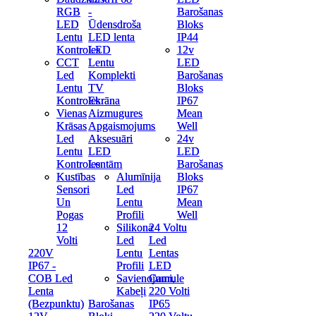
RGB
RGB
-
-
Barošanas
Barošanas
LED
LED
Ūdensdroša
Ūdensdroša
Bloks
Bloks
Lentu
Lentu
LED lenta
LED lenta
IP44
IP44
Kontroles
Kontroles
LED
LED
12v
12v
CCT
CCT
Lentu
Lentu
LED
LED
Led
Led
Komplekti
Komplekti
Barošanas
Barošanas
Lentu
Lentu
TV
TV
Bloks
Bloks
Kontroles
Kontroles
Ekrāna
Ekrāna
IP67
IP67
Vienas
Vienas
Aizmugures
Aizmugures
Mean
Mean
Krāsas
Krāsas
Apgaismojums
Apgaismojums
Well
Well
Led
Led
Aksesuāri
Aksesuāri
24v
24v
Lentu
Lentu
LED
LED
LED
LED
Kontroles
Kontroles
Lentām
Lentām
Barošanas
Barošanas
Kustības
Kustības
Alumīnija
Alumīnija
Bloks
Bloks
Sensori
Sensori
Led
Led
IP67
IP67
Un
Un
Lentu
Lentu
Mean
Mean
Pogas
Pogas
Profili
Profili
Well
Well
12
12
Silikona
Silikona
24 Voltu
24 Voltu
Volti
Volti
Led
Led
Led
Led
220V
220V
Lentu
Lentu
Lentas
Lentas
IP67 -
IP67 -
Profili
Profili
LED
LED
COB Led
COB Led
Savienojumi,
Savienojumi,
Caurule
Caurule
Lenta
Lenta
Kabeļi
Kabeļi
220 Volti
220 Volti
(Bezpunktu)
(Bezpunktu)
Barošanas
Barošanas
IP65
IP65