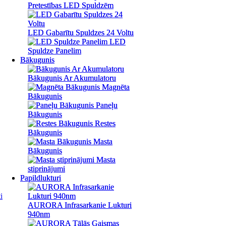
Pretestības LED Spuldzēm
Pretestības LED Spuldzēm
LED Gabarītu Spuldzes 24 Voltu
LED Gabarītu Spuldzes 24 Voltu
LED
LED
Spuldze Panelim
Spuldze Panelim
Bākugunis
Bākugunis
Bākugunis Ar Akumulatoru
Bākugunis Ar Akumulatoru
Magnēta
Magnēta
Bākugunis
Bākugunis
Paneļu
Paneļu
Bākugunis
Bākugunis
Restes
Restes
Bākugunis
Bākugunis
Masta
Masta
Bākugunis
Bākugunis
Masta
Masta
stiprinājumi
stiprinājumi
Papildlukturi
Papildlukturi
i
AURORA Infrasarkanie Lukturi
AURORA Infrasarkanie Lukturi
940nm
940nm