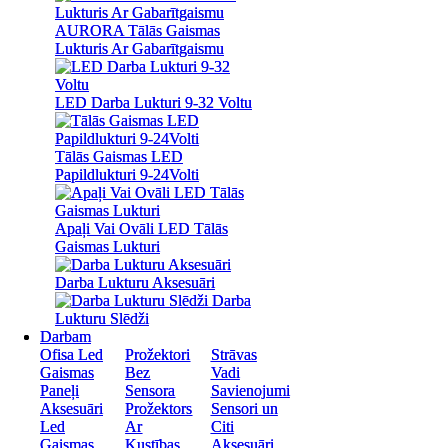
AURORA Tālās Gaismas
AURORA Tālās Gaismas
Lukturis Ar Gabarītgaismu
Lukturis Ar Gabarītgaismu
LED Darba Lukturi 9-32 Voltu
LED Darba Lukturi 9-32 Voltu
Tālās Gaismas LED
Tālās Gaismas LED
Papildlukturi 9-24Volti
Papildlukturi 9-24Volti
Apaļi Vai Ovāli LED Tālās
Apaļi Vai Ovāli LED Tālās
Gaismas Lukturi
Gaismas Lukturi
Darba Lukturu Aksesuāri
Darba Lukturu Aksesuāri
Darba
Darba
Lukturu Slēdži
Lukturu Slēdži
Darbam
Darbam
Ofisa Led
Ofisa Led
Prožektori
Prožektori
Strāvas
Strāvas
Gaismas
Gaismas
Bez
Bez
Vadi
Vadi
Paneļi
Paneļi
Sensora
Sensora
Savienojumi
Savienojumi
Aksesuāri
Aksesuāri
Prožektors
Prožektors
Sensori un
Sensori un
Led
Led
Ar
Ar
Citi
Citi
Gaismas
Gaismas
Kustības
Kustības
Aksesuāri
Aksesuāri