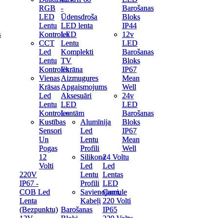
RGB
RGB
-
-
Barošanas
Barošanas
LED
LED
Ūdensdroša
Ūdensdroša
Bloks
Bloks
Lentu
Lentu
LED lenta
LED lenta
IP44
IP44
s
Kontroles
Kontroles
LED
LED
12v
12v
CCT
CCT
Lentu
Lentu
LED
LED
Led
Led
Komplekti
Komplekti
Barošanas
Barošanas
Lentu
Lentu
TV
TV
Bloks
Bloks
Kontroles
Kontroles
Ekrāna
Ekrāna
IP67
IP67
Vienas
Vienas
Aizmugures
Aizmugures
Mean
Mean
Krāsas
Krāsas
Apgaismojums
Apgaismojums
Well
Well
Led
Led
Aksesuāri
Aksesuāri
24v
24v
Lentu
Lentu
LED
LED
LED
LED
Kontroles
Kontroles
Lentām
Lentām
Barošanas
Barošanas
Kustības
Kustības
Alumīnija
Alumīnija
Bloks
Bloks
Sensori
Sensori
Led
Led
IP67
IP67
Un
Un
Lentu
Lentu
Mean
Mean
Pogas
Pogas
Profili
Profili
Well
Well
12
12
Silikona
Silikona
24 Voltu
24 Voltu
Volti
Volti
Led
Led
Led
Led
220V
220V
Lentu
Lentu
Lentas
Lentas
IP67 -
IP67 -
Profili
Profili
LED
LED
COB Led
COB Led
Savienojumi,
Savienojumi,
Caurule
Caurule
Lenta
Lenta
Kabeļi
Kabeļi
220 Volti
220 Volti
(Bezpunktu)
(Bezpunktu)
Barošanas
Barošanas
IP65
IP65