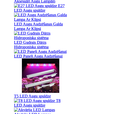
Aksesuāri Augu Lampām
Aksesuāri Augu Lampām
E27
E27
LED Augu spuldze
LED Augu spuldze
LED Augu Audzēšanas Galda
LED Augu Audzēšanas Galda
Lampa Ar Klipsi
Lampa Ar Klipsi
LED Gudrais Dārzs
LED Gudrais Dārzs
Hidroponiska sistēma
Hidroponiska sistēma
LED Paneļi Augu Audzēšanai
LED Paneļi Augu Audzēšanai
T5 LED Augu spuldze
T5 LED Augu spuldze
T8
T8
LED Augu spuldze
LED Augu spuldze