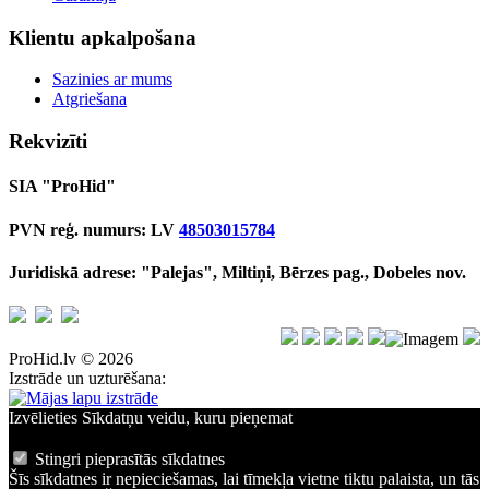
Klientu apkalpošana
Sazinies ar mums
Atgriešana
Rekvizīti
SIA "ProHid"
PVN reģ. numurs: LV
48503015784
Juridiskā adrese: "Palejas", Miltiņi, Bērzes pag., Dobeles nov.
ProHid.lv © 2026
Izstrāde un uzturēšana:
Izvēlieties Sīkdatņu veidu, kuru pieņemat
Stingri pieprasītās sīkdatnes
Šīs sīkdatnes ir nepieciešamas, lai tīmekļa vietne tiktu palaista, un tās