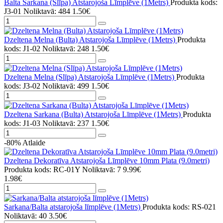
Balta Sarkana (Slīpa) Atstarojoša Līmplēve (1Metrs)
Produkta kods:
J3-01
Noliktavā: 484
1.50€
Dzeltena Melna (Bulta) Atstarojoša Līmplēve (1Metrs)
Produkta
kods: J1-02
Noliktavā: 248
1.50€
Dzeltena Melna (Slīpa) Atstarojoša Līmplēve (1Metrs)
Produkta
kods: J3-02
Noliktavā: 499
1.50€
Dzeltena Sarkana (Bulta) Atstarojoša Līmplēve (1Metrs)
Produkta
kods: J1-03
Noliktavā: 237
1.50€
-80%
Atlaide
Dzeltena Dekoratīva Atstarojoša Līmplēve 10mm Plata (9.0metri)
Produkta kods: RC-01Y
Noliktavā: 7
9.99€
1.98€
Sarkana/Balta atstarojoša līmplēve (1Metrs)
Produkta kods: RS-021
Noliktavā: 40
3.50€