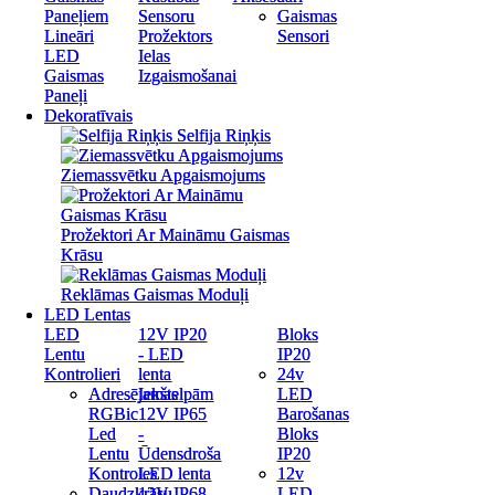
Paneļiem
Paneļiem
Sensoru
Sensoru
Gaismas
Gaismas
Lineāri
Lineāri
Prožektors
Prožektors
Sensori
Sensori
LED
LED
Ielas
Ielas
Gaismas
Gaismas
Izgaismošanai
Izgaismošanai
Paneļi
Paneļi
Dekoratīvais
Dekoratīvais
Selfija Riņķis
Selfija Riņķis
Ziemassvētku Apgaismojums
Ziemassvētku Apgaismojums
Prožektori Ar Maināmu Gaismas
Prožektori Ar Maināmu Gaismas
Krāsu
Krāsu
Reklāmas Gaismas Moduļi
Reklāmas Gaismas Moduļi
LED Lentas
LED Lentas
LED
LED
12V IP20
12V IP20
Bloks
Bloks
Lentu
Lentu
- LED
- LED
IP20
IP20
Kontrolieri
Kontrolieri
lenta
lenta
24v
24v
Adresējamas
Adresējamas
Iekštelpām
Iekštelpām
LED
LED
RGBic
RGBic
12V IP65
12V IP65
Barošanas
Barošanas
Led
Led
-
-
Bloks
Bloks
Lentu
Lentu
Ūdensdroša
Ūdensdroša
IP20
IP20
Kontroles
Kontroles
LED lenta
LED lenta
12v
12v
Daudzkrāsu
Daudzkrāsu
12V IP68
12V IP68
LED
LED