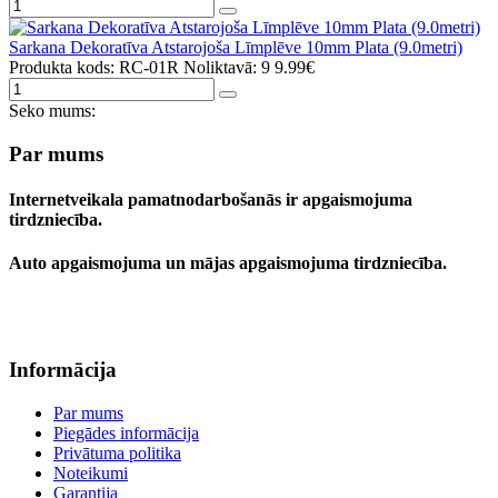
Sarkana Dekoratīva Atstarojoša Līmplēve 10mm Plata (9.0metri)
Produkta kods: RC-01R
Noliktavā: 9
9.99€
Seko mums:
Par mums
Internetveikala pamatnodarbošanās ir apgaismojuma
tirdzniecība.
Auto apgaismojuma un mājas apgaismojuma tirdzniecība.
Informācija
Par mums
Piegādes informācija
Privātuma politika
Noteikumi
Garantija